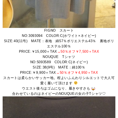
FIGNO スカート
NO:3093094 COLOR:C(ホワイト×ネイビー)
SIZE:40(11号) MATE：表地 綿57％ポリエステル43％ 裏地ポリ
エステル100％
PRICE:￥15,000＋TAX
→50％オフ￥7,500＋TAX
NOUQUE Tシャツ
NO:5093589 COLOR:C(ネイビー)
SIZE:38(9号) MATE：綿100％
PRICE:￥9,900＋TAX
→50％オフ￥4,950＋TAX
スカートは柔らかいサッカー地。程よいふんわりシルエットで大人可
愛く履いて頂けます
ウエスト後ろはゴムになり、履きやすさも
合わせているのはネイビーのNOUQUEの女の子Tシャツ♡