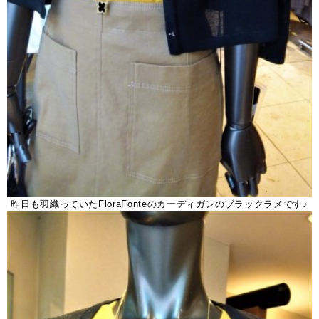
昨日も羽織っていたFloraFonteのカーディガンのブラックラメです♪