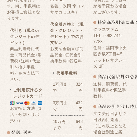
す。尚、手数料は
名義 政岡 幸（マ
が若干変わる場合
お客様ご負担とな
サオカミユキ）
がございます。
ります。
代金引き換え（現
クラスファム
代引き（現金or
金・クレジット・
TEL：092-741-
クレジットorデ
デビット）でのお
7783
ビット）
支払い
住所：福岡市中央
商品到着時に代
お支払金額＝①商
区赤坂2丁目4-5
金（商品代金+消
品代金+②代金引
シャトレサクシー
費税+送料+代金
換手数料+③送料
ズ 1F
引き換え手数
料）をお支払下
代引手数料
さい。
送料、消費税、代
1万円ま
324
ご利用頂けるク
引手数料or振込手
で
円
レジットカード
数料。
3万円ま
432
お支払い方法（1
で
円
注文受付日より２
活・分割・リボ
日以内に発送。
払い）
10万円
648
（これ以上となる
まで
円
場合は別途ご案