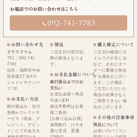
クラスファム
ご注文日の翌日以
ご注文の確認にタ
TEL：092-741-
降の発送となりま
イムラグが生じる
7783
す。
など、まれにオー
住所：福岡市中央
ダーに重複が発生
区赤坂2丁目4-5
する場合がござい
銀行振込みでのお
シャトレサクシー
ます。この場合、
支払い
ズ 1F
ご注文いただいた
お支払金額＝商品
商品の在庫がなく
代金+送料
ご用意できない場
銀行振込み、佐川
振込手数料はお客
合がございます。
急便e-コレクトサ
様ご負担
ービス（現金、ク
[お振り込み口座]
レジット、デビッ
福岡銀行 けやき
商品について
ト）にて代金引き
通り支店 普通
お使いのパソコン
換御利用頂けま
328541
環境によって色味