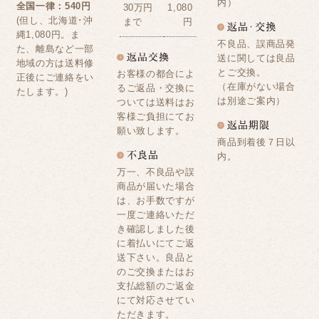
内）
全国一律：540円
30万円
1,080
(但し、北海道･沖
まで
円
縄1,080円。ま
不良品、誤商品発
た、離島など一部
送に関しては良品
地域の方は送料修
とご交換。
お客様の都合によ
正後にご連絡をい
（在庫がない場合
るご返品・交換に
たします。)
は別途ご案内）
ついては送料はお
客様ご負担にてお
願い致します。
商品到着後７日以
内。
万一、不良品や誤
商品が届いた場合
は、お手数ですが
一度ご連絡いただ
き確認しました後
に着払いにてご返
送下さい。良品と
のご交換またはお
支払総額のご返金
にて対応させてい
ただきます。