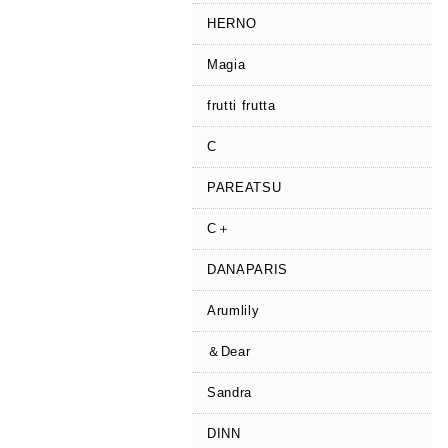
HERNO
Magia
frutti frutta
C
PAREATSU
C＋
DANAPARIS
Arumlily
＆Dear
Sandra
DINN