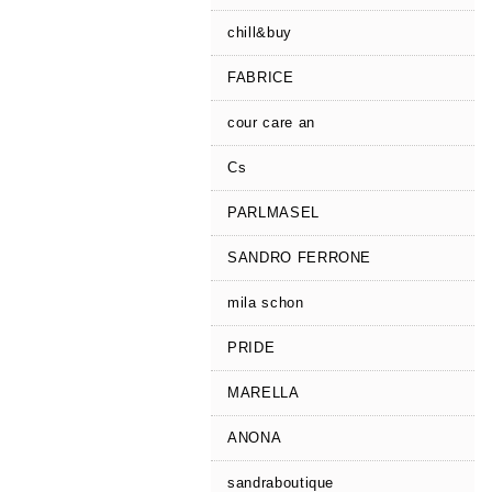
chill&buy
FABRICE
cour care an
Cs
PARLMASEL
SANDRO FERRONE
mila schon
PRIDE
MARELLA
ANONA
sandraboutique