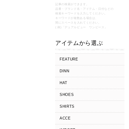
記事の検索ができます。
品番・ブランド名・アイテム・日付などの
検索キーワードを入力してください。
キーワードが複数ある場合は、
間にスペースを入れてください。
( 例)「デュアルビュー ワンピース」
アイテムから選ぶ
FEATURE
DINN
HAT
SHOES
SHIRTS
ACCE