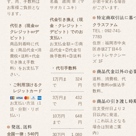
す。尚、手数料は
名義 政岡 幸（マ
が若干変わる場合
お客様ご負担とな
サオカミユキ）
がございます。
ります。
代金引き換え（現
クラスファム
代引き（現金or
金・クレジット・
TEL：092-741-
クレジットorデ
デビット）でのお
7783
ビット）
支払い
住所：福岡市中央
商品到着時に代
お支払金額＝①商
区赤坂2丁目4-5
金（商品代金+消
品代金+②代金引
シャトレサクシー
費税+送料+代金
換手数料+③送料
ズ 1F
引き換え手数
料）をお支払下
代引手数料
さい。
送料、消費税、代
1万円ま
324
ご利用頂けるク
引手数料or振込手
で
円
レジットカード
数料。
3万円ま
432
お支払い方法（1
で
円
注文受付日より２
活・分割・リボ
日以内に発送。
払い）
10万円
648
（これ以上となる
まで
円
場合は別途ご案
内）
全国一律：540円
30万円
1,080