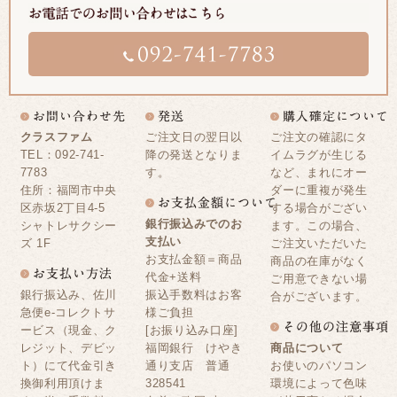
クラスファム
ご注文日の翌日以
ご注文の確認にタ
TEL：092-741-
降の発送となりま
イムラグが生じる
7783
す。
など、まれにオー
住所：福岡市中央
ダーに重複が発生
区赤坂2丁目4-5
する場合がござい
銀行振込みでのお
シャトレサクシー
ます。この場合、
支払い
ズ 1F
ご注文いただいた
お支払金額＝商品
商品の在庫がなく
代金+送料
ご用意できない場
銀行振込み、佐川
振込手数料はお客
合がございます。
急便e-コレクトサ
様ご負担
ービス（現金、ク
[お振り込み口座]
レジット、デビッ
福岡銀行 けやき
商品について
ト）にて代金引き
通り支店 普通
お使いのパソコン
換御利用頂けま
328541
環境によって色味