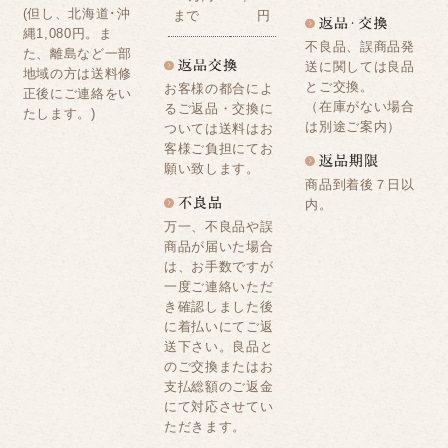
(但し、北海道･沖
まで
円
縄1,080円。ま
不良品、誤商品発
た、離島など一部
送に関しては良品
地域の方は送料修
とご交換。
お客様の都合によ
正後にご連絡をい
（在庫がない場合
るご返品・交換に
たします。)
は別途ご案内）
ついては送料はお
客様ご負担にてお
願い致します。
商品到着後７日以
内。
万一、不良品や誤
商品が届いた場合
は、お手数ですが
一度ご連絡いただ
き確認しました後
に着払いにてご返
送下さい。良品と
のご交換またはお
支払総額のご返金
にて対応させてい
ただきます。