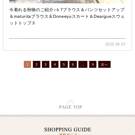
今着れる秋物のご紹介♪ｂ7ブラウス＆パンツセットアップ
＆maturitaブラウス＆Doneeyuスカート＆Deargueスウェ
ットトップス
2025.09.07
1
2
3
4
5
6
…
9
次へ