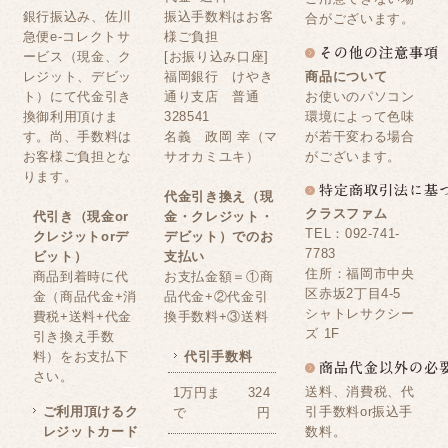
銀行振込み、佐川
振込手数料はお客
合がございます。
急便e-コレクトサ
様ご負担
ービス（現金、ク
[お振り込み口座]
レジット、デビッ
福岡銀行 けやき
商品について
ト）にて代金引き
通り支店 普通
お使いのパソコン
換御利用頂けま
328541
環境によって色味
す。尚、手数料は
名義 政岡 幸（マ
が若干変わる場合
お客様ご負担とな
サオカミユキ）
がございます。
ります。
代金引き換え（現
クラスファム
代引き（現金or
金・クレジット・
TEL：092-741-
クレジットorデ
デビット）でのお
7783
ビット）
支払い
住所：福岡市中央
商品到着時に代
お支払金額＝①商
区赤坂2丁目4-5
金（商品代金+消
品代金+②代金引
シャトレサクシー
費税+送料+代金
換手数料+③送料
ズ 1F
引き換え手数
料）をお支払下
代引手数料
さい。
送料、消費税、代
1万円ま
324
ご利用頂けるク
引手数料or振込手
で
円
レジットカード
数料。