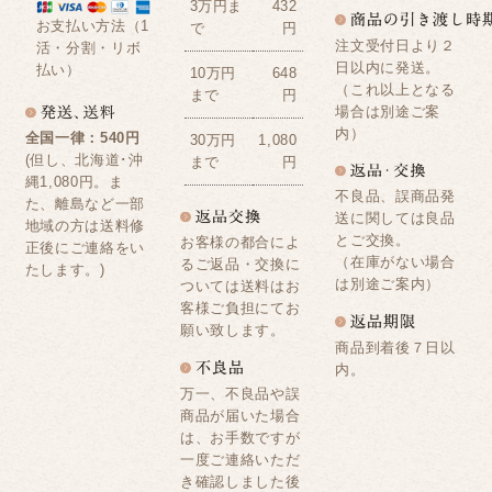
3万円ま
432
お支払い方法（1
で
円
注文受付日より２
活・分割・リボ
日以内に発送。
払い）
10万円
648
（これ以上となる
まで
円
場合は別途ご案
内）
全国一律：540円
30万円
1,080
(但し、北海道･沖
まで
円
縄1,080円。ま
不良品、誤商品発
た、離島など一部
送に関しては良品
地域の方は送料修
とご交換。
お客様の都合によ
正後にご連絡をい
（在庫がない場合
るご返品・交換に
たします。)
は別途ご案内）
ついては送料はお
客様ご負担にてお
願い致します。
商品到着後７日以
内。
万一、不良品や誤
商品が届いた場合
は、お手数ですが
一度ご連絡いただ
き確認しました後