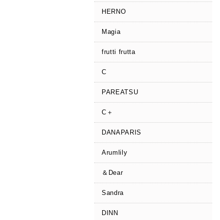
HERNO
Magia
frutti frutta
C
PAREATSU
C＋
DANAPARIS
Arumlily
＆Dear
Sandra
DINN