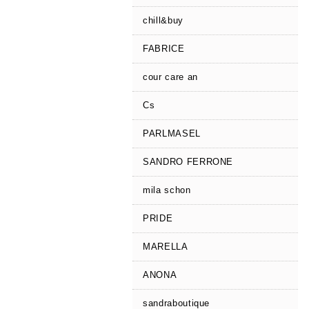
chill&buy
FABRICE
cour care an
Cs
PARLMASEL
SANDRO FERRONE
mila schon
PRIDE
MARELLA
ANONA
sandraboutique