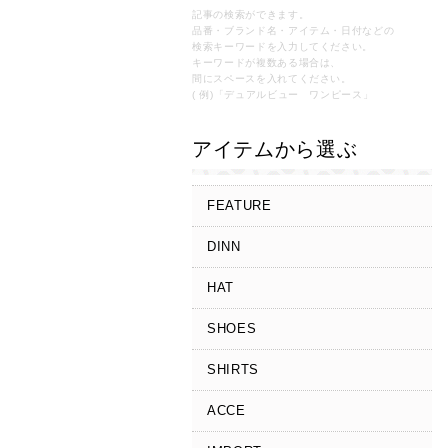
記事の検索ができます。
品番・ブランド名・アイテム・日付などの
検索キーワードを入力してください。
キーワードが複数ある場合は、
間にスペースを入れてください。
( 例)「デュアルビュー ワンピース」
アイテムから選ぶ
FEATURE
DINN
HAT
SHOES
SHIRTS
ACCE