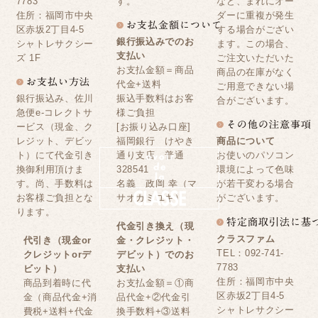
7783
す。
など、まれにオー
住所：福岡市中央
ダーに重複が発生
区赤坂2丁目4-5
する場合がござい
銀行振込みでのお
シャトレサクシー
ます。この場合、
支払い
ズ 1F
ご注文いただいた
お支払金額＝商品
商品の在庫がなく
代金+送料
ご用意できない場
銀行振込み、佐川
振込手数料はお客
合がございます。
急便e-コレクトサ
様ご負担
ービス（現金、ク
[お振り込み口座]
レジット、デビッ
福岡銀行 けやき
商品について
ト）にて代金引き
通り支店 普通
お使いのパソコン
換御利用頂けま
328541
環境によって色味
す。尚、手数料は
名義 政岡 幸（マ
が若干変わる場合
お客様ご負担とな
サオカミユキ）
がございます。
ります。
代金引き換え（現
クラスファム
代引き（現金or
金・クレジット・
TEL：092-741-
クレジットorデ
デビット）でのお
7783
ビット）
支払い
住所：福岡市中央
商品到着時に代
お支払金額＝①商
区赤坂2丁目4-5
金（商品代金+消
品代金+②代金引
シャトレサクシー
費税+送料+代金
換手数料+③送料