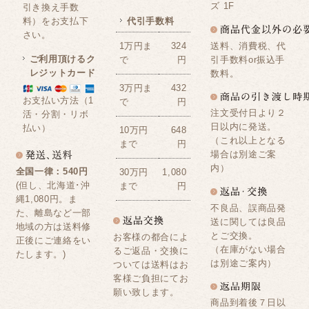
ズ 1F
引き換え手数
料）をお支払下
代引手数料
さい。
送料、消費税、代
1万円ま
324
ご利用頂けるク
引手数料or振込手
で
円
レジットカード
数料。
3万円ま
432
お支払い方法（1
で
円
注文受付日より２
活・分割・リボ
日以内に発送。
払い）
10万円
648
（これ以上となる
まで
円
場合は別途ご案
内）
全国一律：540円
30万円
1,080
(但し、北海道･沖
まで
円
縄1,080円。ま
不良品、誤商品発
た、離島など一部
送に関しては良品
地域の方は送料修
とご交換。
お客様の都合によ
正後にご連絡をい
（在庫がない場合
るご返品・交換に
たします。)
は別途ご案内）
ついては送料はお
客様ご負担にてお
願い致します。
商品到着後７日以