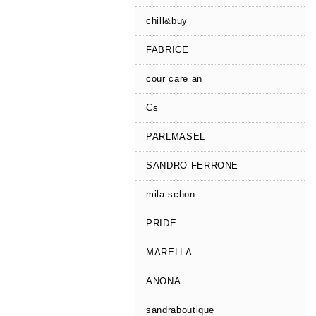
chill&buy
FABRICE
cour care an
Cs
PARLMASEL
SANDRO FERRONE
mila schon
PRIDE
MARELLA
ANONA
sandraboutique