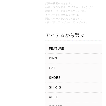
記事の検索ができます。
品番・ブランド名・アイテム・日付などの
検索キーワードを入力してください。
キーワードが複数ある場合は、
間にスペースを入れてください。
( 例)「デュアルビュー ワンピース」
アイテムから選ぶ
FEATURE
DINN
HAT
SHOES
SHIRTS
ACCE