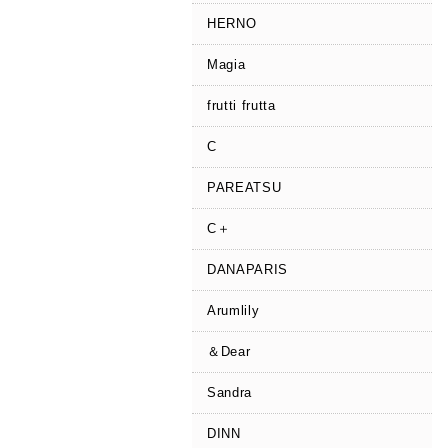
HERNO
Magia
frutti frutta
C
PAREATSU
C＋
DANAPARIS
Arumlily
＆Dear
Sandra
DINN