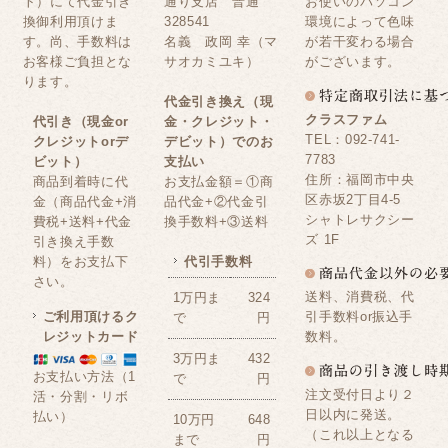
ト）にて代金引き
通り支店 普通
お使いのパソコン
換御利用頂けま
328541
環境によって色味
す。尚、手数料は
名義 政岡 幸（マ
が若干変わる場合
お客様ご負担とな
サオカミユキ）
がございます。
ります。
代金引き換え（現
クラスファム
代引き（現金or
金・クレジット・
TEL：092-741-
クレジットorデ
デビット）でのお
7783
ビット）
支払い
住所：福岡市中央
商品到着時に代
お支払金額＝①商
区赤坂2丁目4-5
金（商品代金+消
品代金+②代金引
シャトレサクシー
費税+送料+代金
換手数料+③送料
ズ 1F
引き換え手数
料）をお支払下
代引手数料
さい。
送料、消費税、代
1万円ま
324
ご利用頂けるク
引手数料or振込手
で
円
レジットカード
数料。
3万円ま
432
お支払い方法（1
で
円
注文受付日より２
活・分割・リボ
日以内に発送。
払い）
10万円
648
（これ以上となる
まで
円