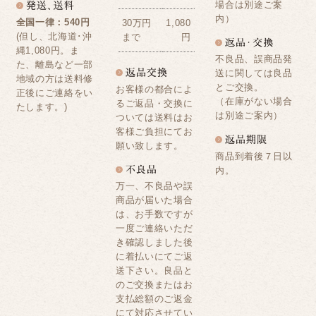
場合は別途ご案
内）
全国一律：540円
30万円
1,080
(但し、北海道･沖
まで
円
縄1,080円。ま
不良品、誤商品発
た、離島など一部
送に関しては良品
地域の方は送料修
とご交換。
お客様の都合によ
正後にご連絡をい
（在庫がない場合
るご返品・交換に
たします。)
は別途ご案内）
ついては送料はお
客様ご負担にてお
願い致します。
商品到着後７日以
内。
万一、不良品や誤
商品が届いた場合
は、お手数ですが
一度ご連絡いただ
き確認しました後
に着払いにてご返
送下さい。良品と
のご交換またはお
支払総額のご返金
にて対応させてい