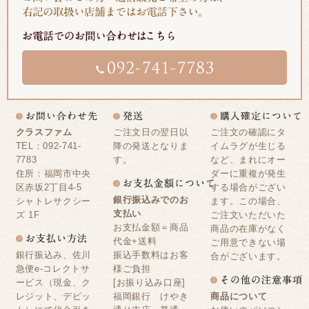
クラスファム
ご注文日の翌日以
ご注文の確認にタ
TEL：092-741-
降の発送となりま
イムラグが生じる
7783
す。
など、まれにオー
住所：福岡市中央
ダーに重複が発生
区赤坂2丁目4-5
する場合がござい
銀行振込みでのお
シャトレサクシー
ます。この場合、
支払い
ズ 1F
ご注文いただいた
お支払金額＝商品
商品の在庫がなく
代金+送料
ご用意できない場
銀行振込み、佐川
振込手数料はお客
合がございます。
急便e-コレクトサ
様ご負担
ービス（現金、ク
[お振り込み口座]
レジット、デビッ
福岡銀行 けやき
商品について