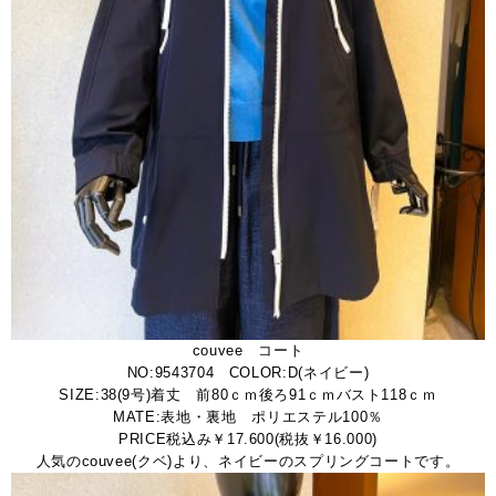
couvee コート
NO:9543704 COLOR:D(ネイビー)
SIZE:38(9号)着丈 前80ｃｍ後ろ91ｃｍバスト118ｃｍ
MATE:表地・裏地 ポリエステル100％
PRICE税込み￥17.600(税抜￥16.000)
人気のcouvee(クベ)より、ネイビーのスプリングコートです。