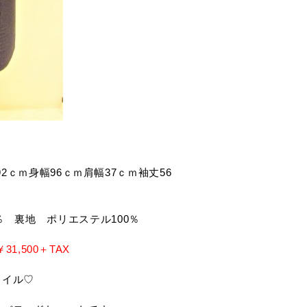
)着丈92ｃｍ身幅96ｃｍ肩幅37ｃｍ袖丈56
8％ 裏地 ポリエステル100％
31,500＋TAX
タイル♡