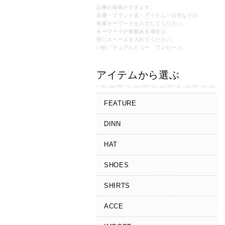
記事の検索ができます。
品番・ブランド名・アイテム・日付などの
検索キーワードを入力してください。
キーワードが複数ある場合は、
間にスペースを入れてください。
( 例)「デュアルビュー ワンピース」
アイテムから選ぶ
FEATURE
DINN
HAT
SHOES
SHIRTS
ACCE