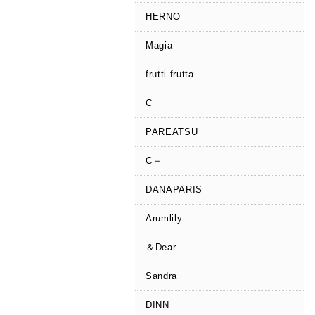
HERNO
Magia
frutti frutta
C
PAREATSU
C＋
DANAPARIS
Arumlily
＆Dear
Sandra
DINN