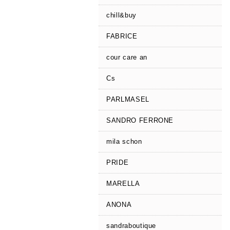
chill&buy
FABRICE
cour care an
Cs
PARLMASEL
SANDRO FERRONE
mila schon
PRIDE
MARELLA
ANONA
sandraboutique