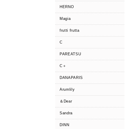
HERNO
Magia
frutti frutta
C
PAREATSU
C＋
DANAPARIS
Arumlily
＆Dear
Sandra
DINN