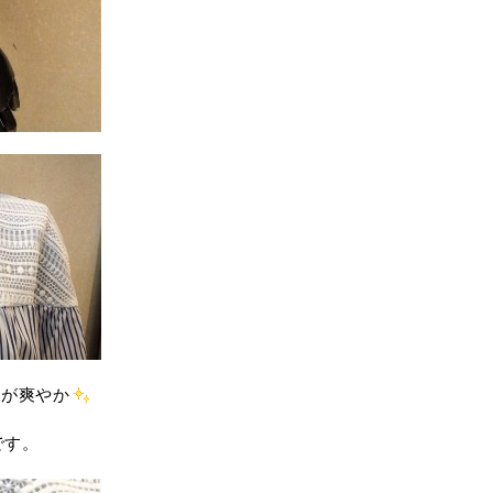
スが爽やか
です。