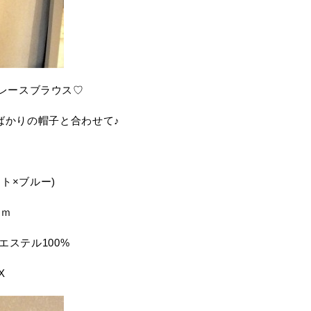
×レースブラウス♡
ばかりの帽子と合わせて♪
ワイト×ブルー)
ｃｍ
エステル100%
X