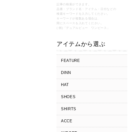
記事の検索ができます。
品番・ブランド名・アイテム・日付などの
検索キーワードを入力してください。
キーワードが複数ある場合は、
間にスペースを入れてください。
( 例)「デュアルビュー ワンピース」
アイテムから選ぶ
FEATURE
DINN
HAT
SHOES
SHIRTS
ACCE