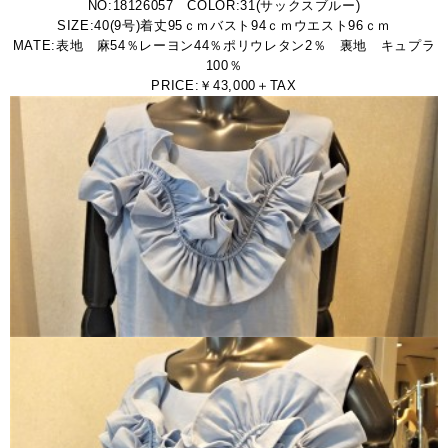
NO:18126057 COLOR:31(サックスブルー)
SIZE:40(9号)着丈95ｃｍバスト94ｃｍウエスト96ｃｍ
MATE:表地 麻54％レーヨン44％ポリウレタン2％ 裏地 キュプラ
100％
PRICE:￥43,000＋TAX