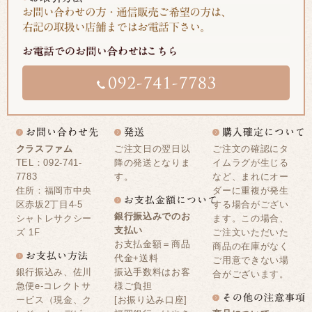
クラスファム
ご注文日の翌日以
ご注文の確認にタ
TEL：092-741-
降の発送となりま
イムラグが生じる
7783
す。
など、まれにオー
住所：福岡市中央
ダーに重複が発生
区赤坂2丁目4-5
する場合がござい
銀行振込みでのお
シャトレサクシー
ます。この場合、
支払い
ズ 1F
ご注文いただいた
お支払金額＝商品
商品の在庫がなく
代金+送料
ご用意できない場
銀行振込み、佐川
振込手数料はお客
合がございます。
急便e-コレクトサ
様ご負担
ービス（現金、ク
[お振り込み口座]