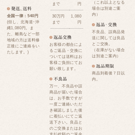
（これ以上となる
まで
円
場合は別途ご案
内）
全国一律：540円
30万円
1,080
(但し、北海道･沖
まで
円
縄1,080円。ま
不良品、誤商品発
た、離島など一部
送に関しては良品
地域の方は送料修
とご交換。
お客様の都合によ
正後にご連絡をい
（在庫がない場合
るご返品・交換に
たします。)
は別途ご案内）
ついては送料はお
客様ご負担にてお
願い致します。
商品到着後７日以
内。
万一、不良品や誤
商品が届いた場合
は、お手数ですが
一度ご連絡いただ
き確認しました後
に着払いにてご返
送下さい。良品と
のご交換またはお
支払総額のご返金