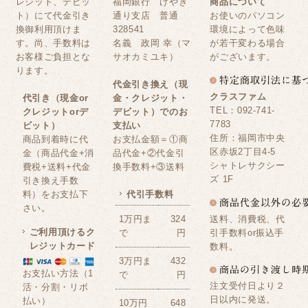
レジット、デビッ
福岡銀行 けやき
商品について
ト）にて代金引き
通り支店 普通
お使いのパソコン
換御利用頂けま
328541
環境によって色味
す。尚、手数料は
名義 政岡 幸（マ
が若干変わる場合
お客様ご負担とな
サオカミユキ）
がございます。
ります。
代金引き換え（現
クラスファム
代引き（現金or
金・クレジット・
TEL：092-741-
クレジットorデ
デビット）でのお
7783
ビット）
支払い
住所：福岡市中央
商品到着時に代
お支払金額＝①商
区赤坂2丁目4-5
金（商品代金+消
品代金+②代金引
シャトレサクシー
費税+送料+代金
換手数料+③送料
ズ 1F
引き換え手数
料）をお支払下
代引手数料
さい。
送料、消費税、代
1万円ま
324
ご利用頂けるク
引手数料or振込手
で
円
レジットカード
数料。
3万円ま
432
お支払い方法（1
で
円
注文受付日より２
活・分割・リボ
日以内に発送。
払い）
10万円
648