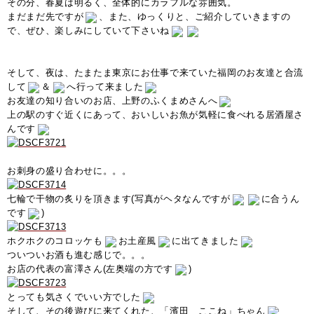
その分、春夏は明るく、全体的にカラフルな雰囲気。
まだまだ先ですが
、また、ゆっくりと、ご紹介していきますの
で、ぜひ、楽しみにしていて下さいね
そして、夜は、たまたま東京にお仕事で来ていた福岡のお友達と合流
して
＆
へ行って来ました
お友達の知り合いのお店、上野のふくまめさんへ
上の駅のすぐ近くにあって、おいしいお魚が気軽に食べれる居酒屋さ
んです
お刺身の盛り合わせに。。。
七輪で干物の炙りを頂きます(写真がヘタなんですが
に合うん
です
)
ホクホクのコロッケも
お土産風
に出てきました
ついついお酒も進む感じで。。。
お店の代表の富澤さん(左奥端の方です
)
とっても気さくでいい方でした
そして、その後遊びに来てくれた、「濱田 ここね」ちゃん