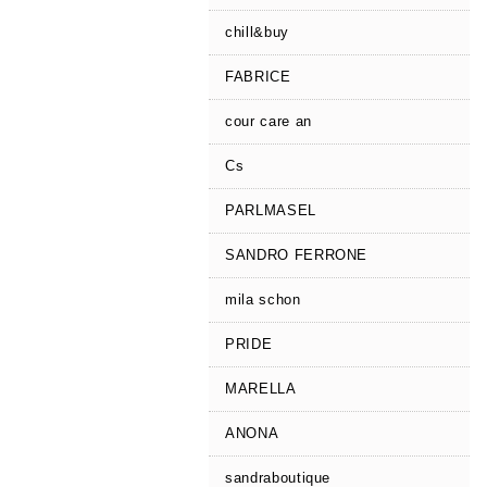
chill&buy
FABRICE
cour care an
Cs
PARLMASEL
SANDRO FERRONE
mila schon
PRIDE
MARELLA
ANONA
sandraboutique