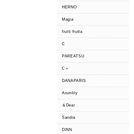
HERNO
Magia
frutti frutta
C
PAREATSU
C＋
DANAPARIS
Arumlily
＆Dear
Sandra
DINN