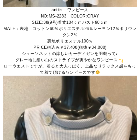
anttis ワンピース
NO:MS-2283 COLOR:GRAY
SIZE:38(9号)着丈104ｃｍバスト90ｃｍ
MATE：表地 コットン60％ポリエステル26％レーヨン12％ポリウレ
タン2％
裏地ポリエステル100％
PRICE税込み￥37.400(税抜￥34.000)
シューソネットの涼しいカーディガンを羽織って♪
グレー地に細い白のストライプが爽やかなワンピース
ローウエストですが、着ると大人っぽく、上品なリラックス感をもっ
て着て頂けるワンピースです