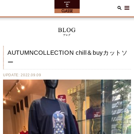
AUTUMNCOLLECTION chill＆buyカットソ
ー
UPDATE: 2022.09.09