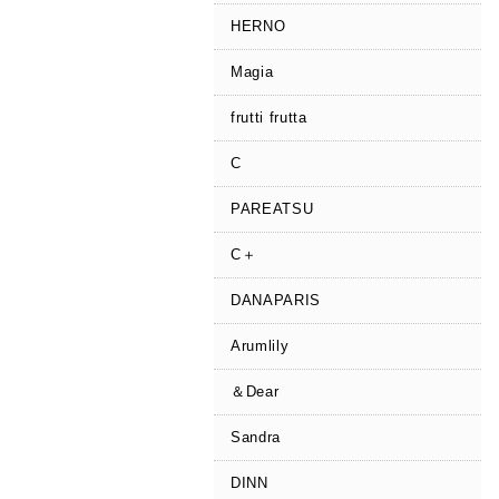
HERNO
Magia
frutti frutta
C
PAREATSU
C＋
DANAPARIS
Arumlily
＆Dear
Sandra
DINN