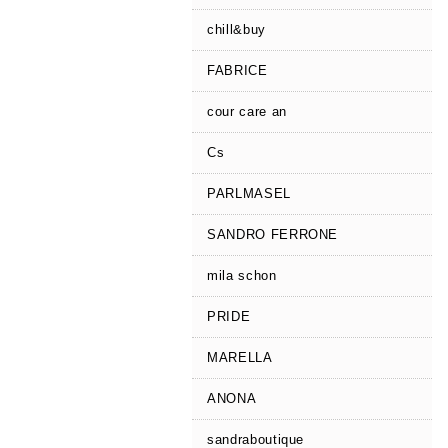
chill&buy
FABRICE
cour care an
Cs
PARLMASEL
SANDRO FERRONE
mila schon
PRIDE
MARELLA
ANONA
sandraboutique