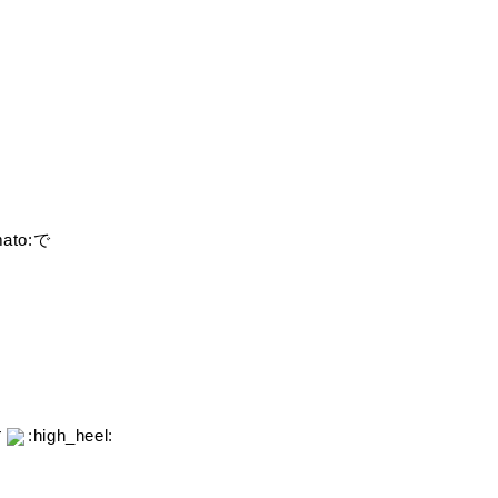
to:で
す
:high_heel: