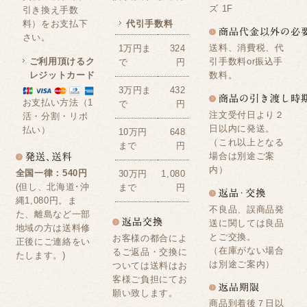
ズ 1F
引き換え手数
料）をお支払下
代引手数料
さい。
送料、消費税、代
1万円ま
324
ご利用頂けるク
引手数料or振込手
で
円
レジットカード
数料。
3万円ま
432
お支払い方法（1
で
円
注文受付日より２
活・分割・リボ
日以内に発送。
払い）
10万円
648
（これ以上となる
まで
円
場合は別途ご案
内）
全国一律：540円
30万円
1,080
(但し、北海道･沖
まで
円
縄1,080円。ま
不良品、誤商品発
た、離島など一部
送に関しては良品
地域の方は送料修
とご交換。
お客様の都合によ
正後にご連絡をい
（在庫がない場合
るご返品・交換に
たします。)
は別途ご案内）
ついては送料はお
客様ご負担にてお
願い致します。
商品到着後７日以