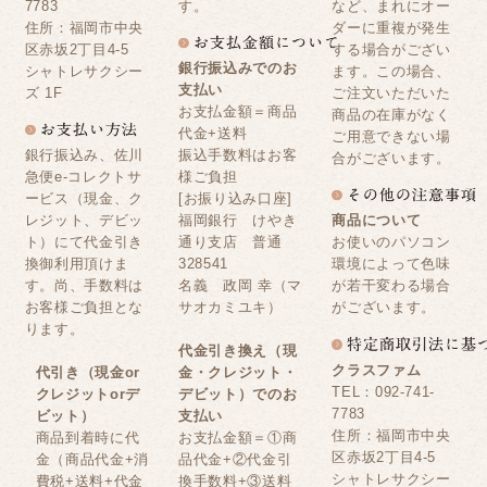
7783
す。
など、まれにオー
住所：福岡市中央
ダーに重複が発生
区赤坂2丁目4-5
する場合がござい
銀行振込みでのお
シャトレサクシー
ます。この場合、
支払い
ズ 1F
ご注文いただいた
お支払金額＝商品
商品の在庫がなく
代金+送料
ご用意できない場
銀行振込み、佐川
振込手数料はお客
合がございます。
急便e-コレクトサ
様ご負担
ービス（現金、ク
[お振り込み口座]
レジット、デビッ
福岡銀行 けやき
商品について
ト）にて代金引き
通り支店 普通
お使いのパソコン
換御利用頂けま
328541
環境によって色味
す。尚、手数料は
名義 政岡 幸（マ
が若干変わる場合
お客様ご負担とな
サオカミユキ）
がございます。
ります。
代金引き換え（現
クラスファム
代引き（現金or
金・クレジット・
TEL：092-741-
クレジットorデ
デビット）でのお
7783
ビット）
支払い
住所：福岡市中央
商品到着時に代
お支払金額＝①商
区赤坂2丁目4-5
金（商品代金+消
品代金+②代金引
シャトレサクシー
費税+送料+代金
換手数料+③送料