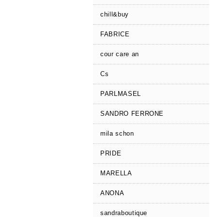
chill&buy
FABRICE
cour care an
Cs
PARLMASEL
SANDRO FERRONE
mila schon
PRIDE
MARELLA
ANONA
sandraboutique