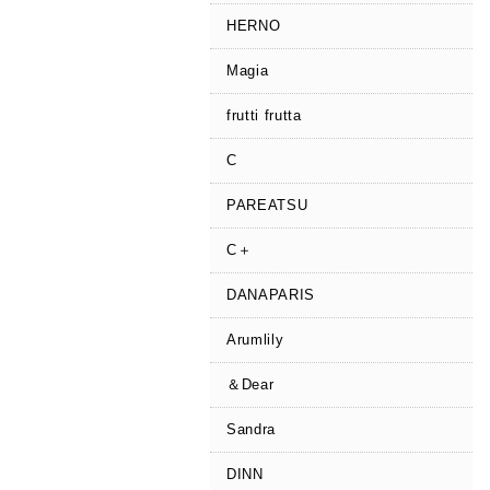
HERNO
Magia
frutti frutta
C
PAREATSU
C＋
DANAPARIS
Arumlily
＆Dear
Sandra
DINN