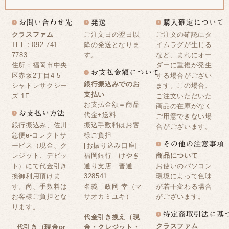
クラスファム
ご注文日の翌日以
ご注文の確認にタ
TEL：092-741-
降の発送となりま
イムラグが生じる
7783
す。
など、まれにオー
住所：福岡市中央
ダーに重複が発生
区赤坂2丁目4-5
する場合がござい
銀行振込みでのお
シャトレサクシー
ます。この場合、
支払い
ズ 1F
ご注文いただいた
お支払金額＝商品
商品の在庫がなく
代金+送料
ご用意できない場
銀行振込み、佐川
振込手数料はお客
合がございます。
急便e-コレクトサ
様ご負担
ービス（現金、ク
[お振り込み口座]
レジット、デビッ
福岡銀行 けやき
商品について
ト）にて代金引き
通り支店 普通
お使いのパソコン
換御利用頂けま
328541
環境によって色味
す。尚、手数料は
名義 政岡 幸（マ
が若干変わる場合
お客様ご負担とな
サオカミユキ）
がございます。
ります。
代金引き換え（現
クラスファム
代引き（現金or
金・クレジット・