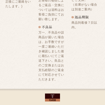
お客様の都合によ
正後にご連絡をい
（在庫がない場合
るご返品・交換に
たします。)
は別途ご案内）
ついては送料はお
客様ご負担にてお
願い致します。
商品到着後７日以
内。
万一、不良品や誤
商品が届いた場合
は、お手数ですが
一度ご連絡いただ
き確認しました後
に着払いにてご返
送下さい。良品と
のご交換またはお
支払総額のご返金
にて対応させてい
ただきます。