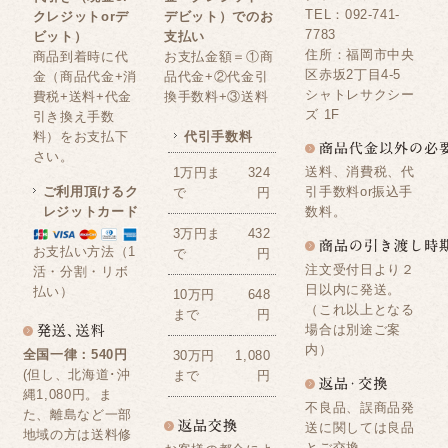
TEL：092-741-
クレジットorデ
デビット）でのお
7783
ビット）
支払い
住所：福岡市中央
商品到着時に代
お支払金額＝①商
区赤坂2丁目4-5
金（商品代金+消
品代金+②代金引
シャトレサクシー
費税+送料+代金
換手数料+③送料
ズ 1F
引き換え手数
料）をお支払下
代引手数料
さい。
送料、消費税、代
1万円ま
324
ご利用頂けるク
引手数料or振込手
で
円
レジットカード
数料。
3万円ま
432
お支払い方法（1
で
円
注文受付日より２
活・分割・リボ
日以内に発送。
払い）
10万円
648
（これ以上となる
まで
円
場合は別途ご案
内）
全国一律：540円
30万円
1,080
(但し、北海道･沖
まで
円
縄1,080円。ま
不良品、誤商品発
た、離島など一部
送に関しては良品
地域の方は送料修
とご交換。