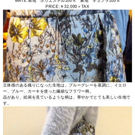
MATE:表地 ポリエステル100％ 裏地 キュプラ100％
PRICE:￥32,000＋TAX
立体感のある織りになった生地は、ブルーグレーを基調に、イエロ
ー、ブルー、カーキを使った繊細なフラワー柄。
品があり、絵画を見ているような柄は、華やかでとても美しい生地で
す。