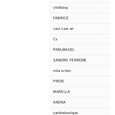
chill&buy
FABRICE
cour care an
Cs
PARLMASEL
SANDRO FERRONE
mila schon
PRIDE
MARELLA
ANONA
sandraboutique