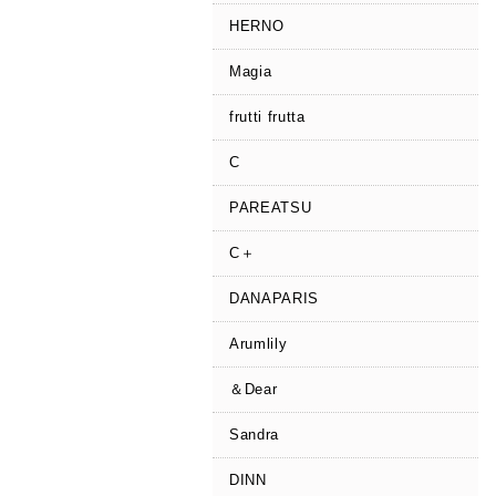
HERNO
Magia
frutti frutta
C
PAREATSU
C＋
DANAPARIS
Arumlily
＆Dear
Sandra
DINN