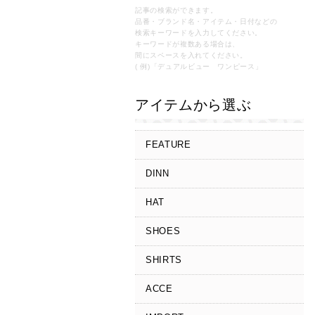
記事の検索ができます。
品番・ブランド名・アイテム・日付などの
検索キーワードを入力してください。
キーワードが複数ある場合は、
間にスペースを入れてください。
( 例)「デュアルビュー ワンピース」
アイテムから選ぶ
FEATURE
DINN
HAT
SHOES
SHIRTS
ACCE