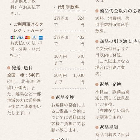
ズ 1F
引き換え手数
料）をお支払下
代引手数料
さい。
送料、消費税、代
1万円ま
324
ご利用頂けるク
引手数料or振込手
で
円
レジットカード
数料。
3万円ま
432
お支払い方法（1
で
円
注文受付日より２
活・分割・リボ
日以内に発送。
払い）
10万円
648
（これ以上となる
まで
円
場合は別途ご案
内）
全国一律：540円
30万円
1,080
(但し、北海道･沖
まで
円
縄1,080円。ま
不良品、誤商品発
た、離島など一部
送に関しては良品
地域の方は送料修
とご交換。
お客様の都合によ
正後にご連絡をい
（在庫がない場合
るご返品・交換に
たします。)
は別途ご案内）
ついては送料はお
客様ご負担にてお
願い致します。
商品到着後７日以