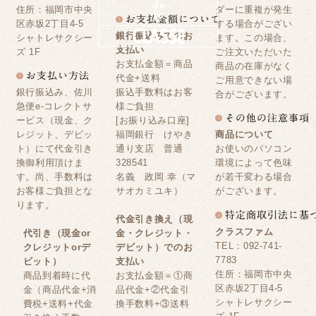
住所：福岡市中央
ダーに重複が発生
区赤坂2丁目4-5
する場合がござい
銀行振込みでのお
シャトレサクシー
ます。この場合、
支払い
ズ 1F
ご注文いただいた
お支払金額＝商品
商品の在庫がなく
代金+送料
ご用意できない場
銀行振込み、佐川
振込手数料はお客
合がございます。
急便e-コレクトサ
様ご負担
ービス（現金、ク
[お振り込み口座]
レジット、デビッ
福岡銀行 けやき
商品について
ト）にて代金引き
通り支店 普通
お使いのパソコン
換御利用頂けま
328541
環境によって色味
す。尚、手数料は
名義 政岡 幸（マ
が若干変わる場合
お客様ご負担とな
サオカミユキ）
がございます。
ります。
代金引き換え（現
クラスファム
代引き（現金or
金・クレジット・
TEL：092-741-
クレジットorデ
デビット）でのお
7783
ビット）
支払い
住所：福岡市中央
商品到着時に代
お支払金額＝①商
区赤坂2丁目4-5
金（商品代金+消
品代金+②代金引
シャトレサクシー
費税+送料+代金
換手数料+③送料