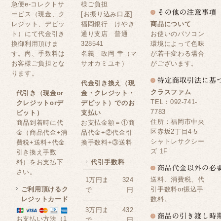
急便e-コレクトサ
様ご負担
ービス（現金、ク
[お振り込み口座]
レジット、デビッ
福岡銀行 けやき
商品について
ト）にて代金引き
通り支店 普通
お使いのパソコン
換御利用頂けま
328541
環境によって色味
す。尚、手数料は
名義 政岡 幸（マ
が若干変わる場合
お客様ご負担とな
サオカミユキ）
がございます。
ります。
代金引き換え（現
クラスファム
代引き（現金or
金・クレジット・
TEL：092-741-
クレジットorデ
デビット）でのお
7783
ビット）
支払い
住所：福岡市中央
商品到着時に代
お支払金額＝①商
区赤坂2丁目4-5
金（商品代金+消
品代金+②代金引
シャトレサクシー
費税+送料+代金
換手数料+③送料
ズ 1F
引き換え手数
料）をお支払下
代引手数料
さい。
送料、消費税、代
1万円ま
324
ご利用頂けるク
引手数料or振込手
で
円
レジットカード
数料。
3万円ま
432
お支払い方法（1
で
円