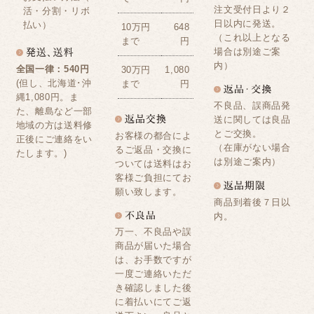
注文受付日より２
活・分割・リボ
日以内に発送。
払い）
10万円
648
（これ以上となる
まで
円
場合は別途ご案
内）
全国一律：540円
30万円
1,080
(但し、北海道･沖
まで
円
縄1,080円。ま
不良品、誤商品発
た、離島など一部
送に関しては良品
地域の方は送料修
とご交換。
お客様の都合によ
正後にご連絡をい
（在庫がない場合
るご返品・交換に
たします。)
は別途ご案内）
ついては送料はお
客様ご負担にてお
願い致します。
商品到着後７日以
内。
万一、不良品や誤
商品が届いた場合
は、お手数ですが
一度ご連絡いただ
き確認しました後
に着払いにてご返