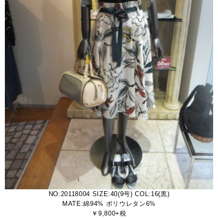
NO:20118004 SIZE:40(9号) COL:16(黒)
MATE:綿94% ポリウレタン6%
￥9,800+税