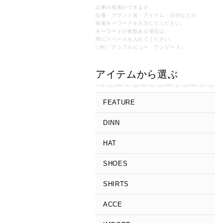
記事の検索ができます。
品番・ブランド名・アイテム・日付などの
検索キーワードを入力してください。
キーワードが複数ある場合は、
間にスペースを入れてください。
( 例)「デュアルビュー ワンピース」
アイテムから選ぶ
FEATURE
DINN
HAT
SHOES
SHIRTS
ACCE