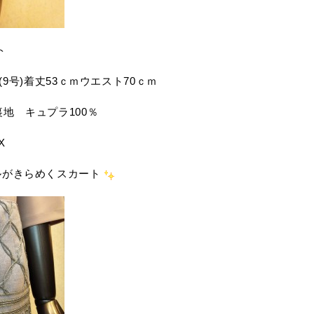
ト
:40(9号)着丈53ｃｍウエスト70ｃｍ
裏地 キュプラ100％
X
ルがきらめくスカート