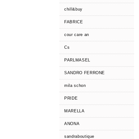
chill&buy
FABRICE
cour care an
Cs
PARLMASEL
SANDRO FERRONE
mila schon
PRIDE
MARELLA
ANONA
sandraboutique