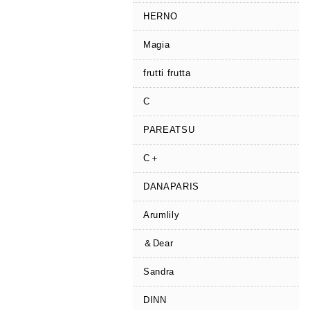
HERNO
Magia
frutti frutta
C
PAREATSU
C＋
DANAPARIS
Arumlily
＆Dear
Sandra
DINN