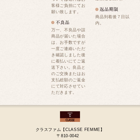
客様ご負担にてお
願い致します。
商品到着後７日以
内。
万一、不良品や誤
商品が届いた場合
は、お手数ですが
一度ご連絡いただ
き確認しました後
に着払いにてご返
送下さい。良品と
のご交換またはお
支払総額のご返金
にて対応させてい
ただきます。
クラスファム【CLASSE FEMME】
〒810-0042