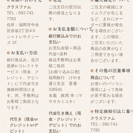
クラスファム
ご注文日の翌日以
ご注文の確認にタ
TEL：092-741-
降の発送となりま
イムラグが生じる
7783
す。
など、まれにオー
住所：福岡市中央
ダーに重複が発生
区赤坂2丁目4-5
する場合がござい
銀行振込みでのお
シャトレサクシー
ます。この場合、
支払い
ズ 1F
ご注文いただいた
お支払金額＝商品
商品の在庫がなく
代金+送料
ご用意できない場
銀行振込み、佐川
振込手数料はお客
合がございます。
急便e-コレクトサ
様ご負担
ービス（現金、ク
[お振り込み口座]
レジット、デビッ
福岡銀行 けやき
商品について
ト）にて代金引き
通り支店 普通
お使いのパソコン
換御利用頂けま
328541
環境によって色味
す。尚、手数料は
名義 政岡 幸（マ
が若干変わる場合
お客様ご負担とな
サオカミユキ）
がございます。
ります。
代金引き換え（現
クラスファム
代引き（現金or
金・クレジット・
TEL：092-741-
クレジットorデ
デビット）でのお
7783
ビット）
支払い