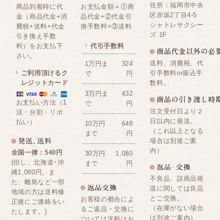
住所：福岡市中央
商品到着時に代
お支払金額＝①商
区赤坂2丁目4-5
金（商品代金+消
品代金+②代金引
シャトレサクシー
費税+送料+代金
換手数料+③送料
ズ 1F
引き換え手数
料）をお支払下
代引手数料
さい。
送料、消費税、代
1万円ま
324
ご利用頂けるク
引手数料or振込手
で
円
レジットカード
数料。
3万円ま
432
お支払い方法（1
で
円
注文受付日より２
活・分割・リボ
日以内に発送。
払い）
10万円
648
（これ以上となる
まで
円
場合は別途ご案
内）
全国一律：540円
30万円
1,080
(但し、北海道･沖
まで
円
縄1,080円。ま
不良品、誤商品発
た、離島など一部
送に関しては良品
地域の方は送料修
とご交換。
お客様の都合によ
正後にご連絡をい
（在庫がない場合
るご返品・交換に
たします。)
は別途ご案内）
ついては送料はお