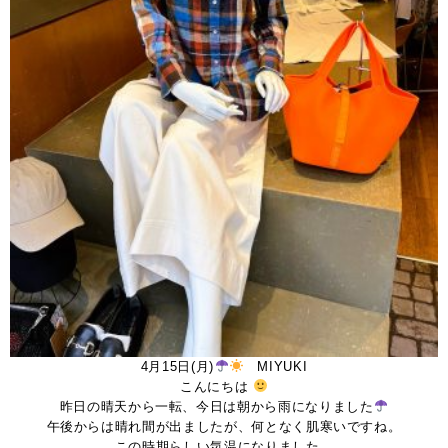
4月15日(月)
MIYUKI
こんにちは
昨日の晴天から一転、今日は朝から雨になりました
午後からは晴れ間が出ましたが、何となく肌寒いですね。
この時期らしい気温になりました。