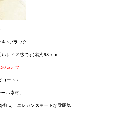
ト
ーキ×ブラック
に近いサイズ感です)着丈98ｃｍ
E30％オフ
ビコート♪
ウール素材。
を抑え、エレガンスモードな雰囲気