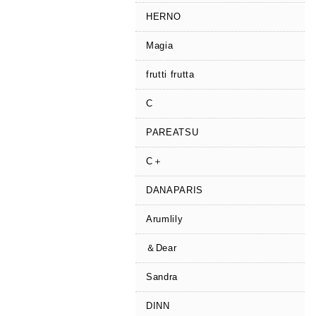
HERNO
Magia
frutti frutta
C
PAREATSU
C＋
DANAPARIS
Arumlily
＆Dear
Sandra
DINN