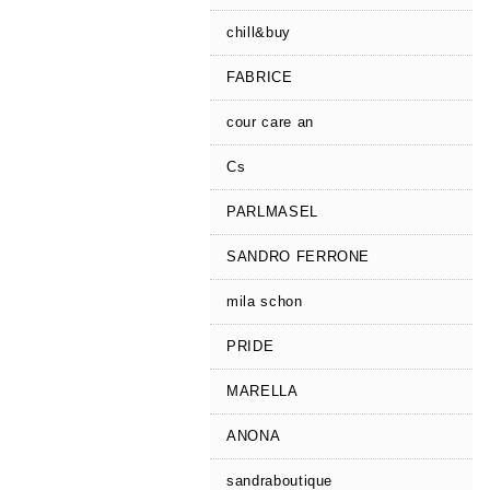
chill&buy
FABRICE
cour care an
Cs
PARLMASEL
SANDRO FERRONE
mila schon
PRIDE
MARELLA
ANONA
sandraboutique