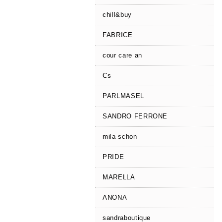
chill&buy
FABRICE
cour care an
Cs
PARLMASEL
SANDRO FERRONE
mila schon
PRIDE
MARELLA
ANONA
sandraboutique