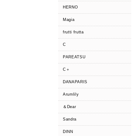
HERNO
Magia
frutti frutta
C
PAREATSU
C＋
DANAPARIS
Arumlily
＆Dear
Sandra
DINN