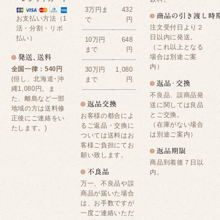
3万円ま
432
お支払い方法（1
で
円
注文受付日より２
活・分割・リボ
日以内に発送。
払い）
10万円
648
（これ以上となる
まで
円
場合は別途ご案
内）
全国一律：540円
30万円
1,080
(但し、北海道･沖
まで
円
縄1,080円。ま
不良品、誤商品発
た、離島など一部
送に関しては良品
地域の方は送料修
とご交換。
お客様の都合によ
正後にご連絡をい
（在庫がない場合
るご返品・交換に
たします。)
は別途ご案内）
ついては送料はお
客様ご負担にてお
願い致します。
商品到着後７日以
内。
万一、不良品や誤
商品が届いた場合
は、お手数ですが
一度ご連絡いただ