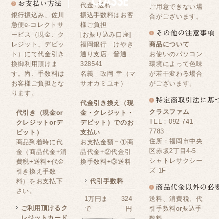
代金+送料
ご用意できない場
銀行振込み、佐川
振込手数料はお客
合がございます。
急便e-コレクトサ
様ご負担
ービス（現金、ク
[お振り込み口座]
レジット、デビッ
福岡銀行 けやき
商品について
ト）にて代金引き
通り支店 普通
お使いのパソコン
換御利用頂けま
328541
環境によって色味
す。尚、手数料は
名義 政岡 幸（マ
が若干変わる場合
お客様ご負担とな
サオカミユキ）
がございます。
ります。
代金引き換え（現
クラスファム
代引き（現金or
金・クレジット・
TEL：092-741-
クレジットorデ
デビット）でのお
7783
ビット）
支払い
住所：福岡市中央
商品到着時に代
お支払金額＝①商
区赤坂2丁目4-5
金（商品代金+消
品代金+②代金引
シャトレサクシー
費税+送料+代金
換手数料+③送料
ズ 1F
引き換え手数
料）をお支払下
代引手数料
さい。
送料、消費税、代
1万円ま
324
ご利用頂けるク
引手数料or振込手
で
円
レジットカード
数料。