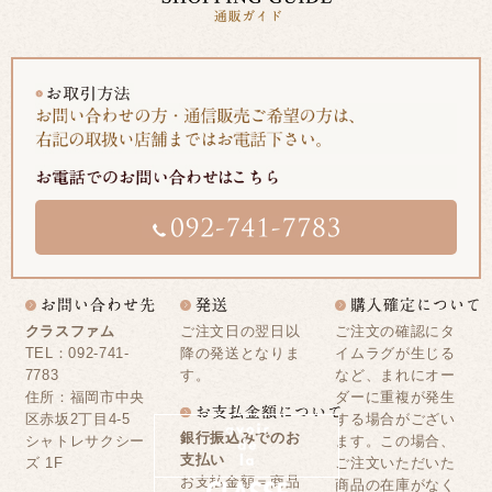
クラスファム
ご注文日の翌日以
ご注文の確認にタ
TEL：092-741-
降の発送となりま
イムラグが生じる
7783
す。
など、まれにオー
住所：福岡市中央
ダーに重複が発生
区赤坂2丁目4-5
する場合がござい
銀行振込みでのお
シャトレサクシー
ます。この場合、
支払い
ズ 1F
ご注文いただいた
お支払金額＝商品
商品の在庫がなく