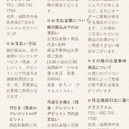
TEL：092-741-
降の発送となりま
イムラグが生じる
7783
す。
など、まれにオー
住所：福岡市中央
ダーに重複が発生
区赤坂2丁目4-5
する場合がござい
銀行振込みでのお
シャトレサクシー
ます。この場合、
支払い
ズ 1F
ご注文いただいた
お支払金額＝商品
商品の在庫がなく
代金+送料
ご用意できない場
銀行振込み、佐川
振込手数料はお客
合がございます。
急便e-コレクトサ
様ご負担
ービス（現金、ク
[お振り込み口座]
レジット、デビッ
福岡銀行 けやき
商品について
ト）にて代金引き
通り支店 普通
お使いのパソコン
換御利用頂けま
328541
環境によって色味
す。尚、手数料は
名義 政岡 幸（マ
が若干変わる場合
お客様ご負担とな
サオカミユキ）
がございます。
ります。
代金引き換え（現
クラスファム
代引き（現金or
金・クレジット・
TEL：092-741-
クレジットorデ
デビット）でのお
7783
ビット）
支払い
住所：福岡市中央
商品到着時に代
お支払金額＝①商