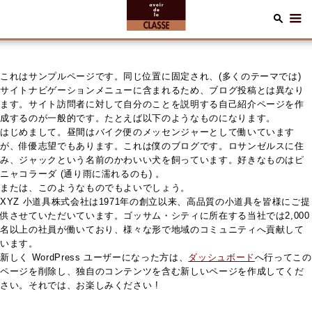
これはサンプルページです。同じ位置に固定され、(多くのテーマでは)
サイトナビゲーションメニューに含まれるため、ブログ投稿とは異なり
ます。サイト訪問者に対して自分のことを説明する自己紹介ページを作
成するのが一般的です。たとえば以下のようなものになります。
はじめまして。昼間はバイク便のメッセンジャーとして働いています
が、俳優志望でもあります。これは僕のブログです。ロサンゼルスに住
み、ジャックという名前のかわいい犬を飼っています。好きなものはピ
ニャコラーダ (通り雨に濡れるのも) 。
または、このようなものでもよいでしょう。
XYZ 小道具株式会社は1971年の創立以来、高品質の小道具を皆様にご提
供させていただいています。ゴッサム・シティに所在する当社では2,000
名以上の社員が働いており、様々な形で地域のコミュニティへ貢献して
います。
新しく WordPress ユーザーになった方は、
ダッシュボード
へ行ってこの
ページを削除し、独自のコンテンツを含む新しいページを作成してくだ
さい。それでは、お楽しみください !