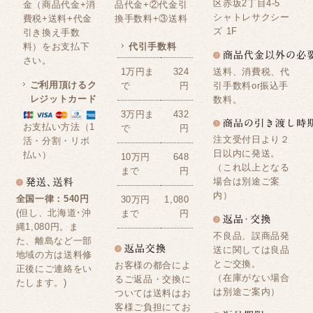
区赤坂2丁目4-5
金（商品代金+消
品代金+②代金引
シャトレサクシー
費税+送料+代金
換手数料+③送料
ズ 1F
引き換え手数
料）をお支払下
代引手数料
さい。
送料、消費税、代
1万円ま
324
ご利用頂けるク
引手数料or振込手
で
円
レジットカード
数料。
3万円ま
432
お支払い方法（1
で
円
注文受付日より２
活・分割・リボ
日以内に発送。
払い）
10万円
648
（これ以上となる
まで
円
場合は別途ご案
内）
全国一律：540円
30万円
1,080
(但し、北海道･沖
まで
円
縄1,080円。ま
不良品、誤商品発
た、離島など一部
送に関しては良品
地域の方は送料修
とご交換。
お客様の都合によ
正後にご連絡をい
（在庫がない場合
るご返品・交換に
たします。)
は別途ご案内）
ついては送料はお
客様ご負担にてお