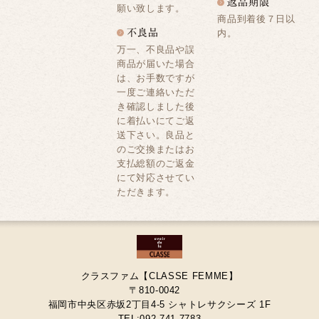
願い致します。
商品到着後７日以
内。
万一、不良品や誤
商品が届いた場合
は、お手数ですが
一度ご連絡いただ
き確認しました後
に着払いにてご返
送下さい。良品と
のご交換またはお
支払総額のご返金
にて対応させてい
ただきます。
クラスファム【CLASSE FEMME】
〒810-0042
福岡市中央区赤坂2丁目4-5 シャトレサクシーズ 1F
TEL:092-741-7783