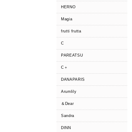
HERNO
Magia
frutti frutta
C
PAREATSU
C＋
DANAPARIS
Arumlily
＆Dear
Sandra
DINN