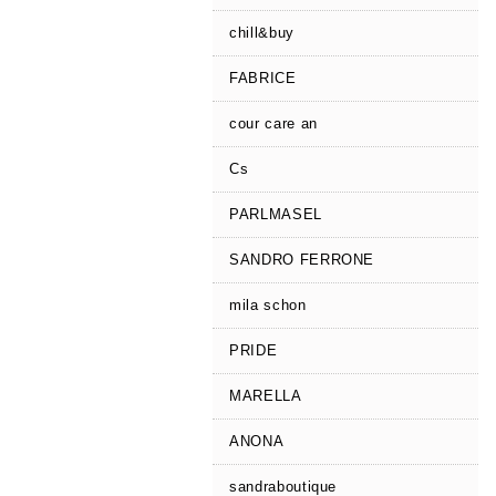
chill&buy
FABRICE
cour care an
Cs
PARLMASEL
SANDRO FERRONE
mila schon
PRIDE
MARELLA
ANONA
sandraboutique