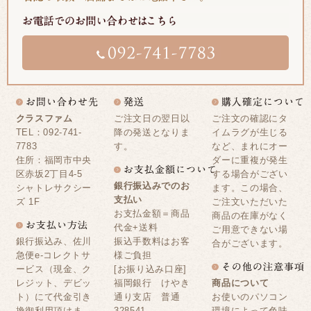
クラスファム
ご注文日の翌日以
ご注文の確認にタ
TEL：092-741-
降の発送となりま
イムラグが生じる
7783
す。
など、まれにオー
住所：福岡市中央
ダーに重複が発生
区赤坂2丁目4-5
する場合がござい
銀行振込みでのお
シャトレサクシー
ます。この場合、
支払い
ズ 1F
ご注文いただいた
お支払金額＝商品
商品の在庫がなく
代金+送料
ご用意できない場
銀行振込み、佐川
振込手数料はお客
合がございます。
急便e-コレクトサ
様ご負担
ービス（現金、ク
[お振り込み口座]
レジット、デビッ
福岡銀行 けやき
商品について
ト）にて代金引き
通り支店 普通
お使いのパソコン
換御利用頂けま
328541
環境によって色味