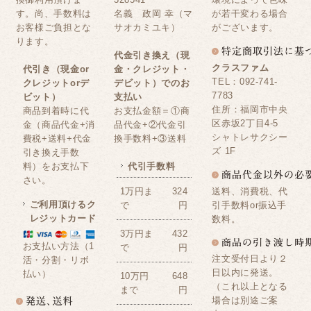
す。尚、手数料は
名義 政岡 幸（マ
が若干変わる場合
お客様ご負担とな
サオカミユキ）
がございます。
ります。
代金引き換え（現
クラスファム
代引き（現金or
金・クレジット・
TEL：092-741-
クレジットorデ
デビット）でのお
7783
ビット）
支払い
住所：福岡市中央
商品到着時に代
お支払金額＝①商
区赤坂2丁目4-5
金（商品代金+消
品代金+②代金引
シャトレサクシー
費税+送料+代金
換手数料+③送料
ズ 1F
引き換え手数
料）をお支払下
代引手数料
さい。
送料、消費税、代
1万円ま
324
ご利用頂けるク
引手数料or振込手
で
円
レジットカード
数料。
3万円ま
432
お支払い方法（1
で
円
注文受付日より２
活・分割・リボ
日以内に発送。
払い）
10万円
648
（これ以上となる
まで
円
場合は別途ご案