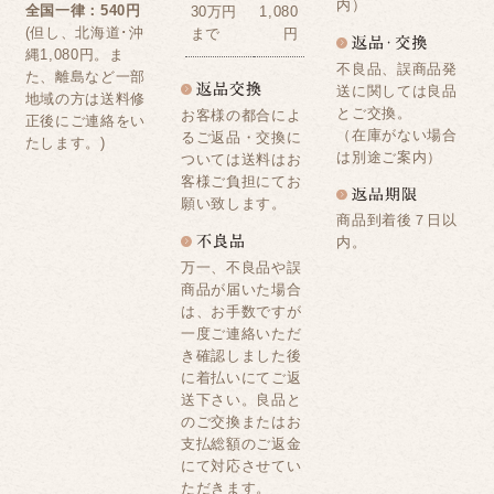
内）
全国一律：540円
30万円
1,080
(但し、北海道･沖
まで
円
縄1,080円。ま
不良品、誤商品発
た、離島など一部
送に関しては良品
地域の方は送料修
とご交換。
お客様の都合によ
正後にご連絡をい
（在庫がない場合
るご返品・交換に
たします。)
は別途ご案内）
ついては送料はお
客様ご負担にてお
願い致します。
商品到着後７日以
内。
万一、不良品や誤
商品が届いた場合
は、お手数ですが
一度ご連絡いただ
き確認しました後
に着払いにてご返
送下さい。良品と
のご交換またはお
支払総額のご返金
にて対応させてい
ただきます。