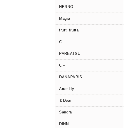
HERNO
Magia
frutti frutta
C
PAREATSU
C＋
DANAPARIS
Arumlily
＆Dear
Sandra
DINN