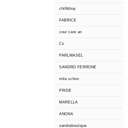
chill&buy
FABRICE
cour care an
Cs
PARLMASEL
SANDRO FERRONE
mila schon
PRIDE
MARELLA
ANONA
sandraboutique