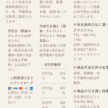
ト）にて代金引き
通り支店 普通
お使いのパソコン
換御利用頂けま
328541
環境によって色味
す。尚、手数料は
名義 政岡 幸（マ
が若干変わる場合
お客様ご負担とな
サオカミユキ）
がございます。
ります。
代金引き換え（現
クラスファム
代引き（現金or
金・クレジット・
TEL：092-741-
クレジットorデ
デビット）でのお
7783
ビット）
支払い
住所：福岡市中央
商品到着時に代
お支払金額＝①商
区赤坂2丁目4-5
金（商品代金+消
品代金+②代金引
シャトレサクシー
費税+送料+代金
換手数料+③送料
ズ 1F
引き換え手数
料）をお支払下
代引手数料
さい。
送料、消費税、代
1万円ま
324
ご利用頂けるク
引手数料or振込手
で
円
レジットカード
数料。
3万円ま
432
お支払い方法（1
で
円
注文受付日より２
活・分割・リボ
日以内に発送。
払い）
10万円
648
（これ以上となる
まで
円