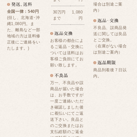
場合は別途ご案
内）
全国一律：540円
30万円
1,080
(但し、北海道･沖
まで
円
縄1,080円。ま
不良品、誤商品発
た、離島など一部
送に関しては良品
地域の方は送料修
とご交換。
お客様の都合によ
正後にご連絡をい
（在庫がない場合
るご返品・交換に
たします。)
は別途ご案内）
ついては送料はお
客様ご負担にてお
願い致します。
商品到着後７日以
内。
万一、不良品や誤
商品が届いた場合
は、お手数ですが
一度ご連絡いただ
き確認しました後
に着払いにてご返
送下さい。良品と
のご交換またはお
支払総額のご返金