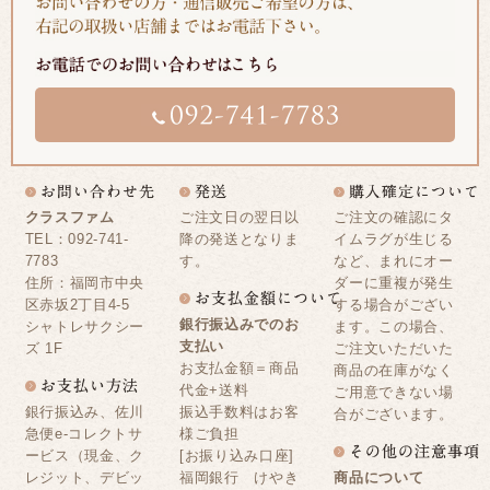
クラスファム
ご注文日の翌日以
ご注文の確認にタ
TEL：092-741-
降の発送となりま
イムラグが生じる
7783
す。
など、まれにオー
住所：福岡市中央
ダーに重複が発生
区赤坂2丁目4-5
する場合がござい
銀行振込みでのお
シャトレサクシー
ます。この場合、
支払い
ズ 1F
ご注文いただいた
お支払金額＝商品
商品の在庫がなく
代金+送料
ご用意できない場
銀行振込み、佐川
振込手数料はお客
合がございます。
急便e-コレクトサ
様ご負担
ービス（現金、ク
[お振り込み口座]
レジット、デビッ
福岡銀行 けやき
商品について