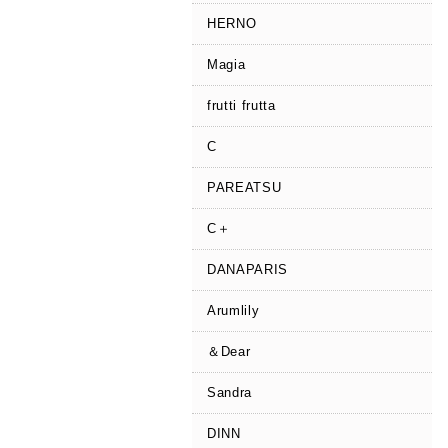
HERNO
Magia
frutti frutta
C
PAREATSU
C＋
DANAPARIS
Arumlily
＆Dear
Sandra
DINN