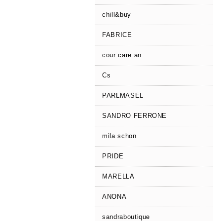
chill&buy
FABRICE
cour care an
Cs
PARLMASEL
SANDRO FERRONE
mila schon
PRIDE
MARELLA
ANONA
sandraboutique