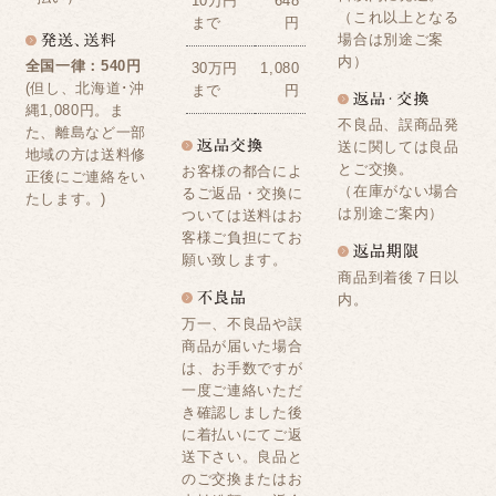
10万円
648
（これ以上となる
まで
円
場合は別途ご案
内）
全国一律：540円
30万円
1,080
(但し、北海道･沖
まで
円
縄1,080円。ま
不良品、誤商品発
た、離島など一部
送に関しては良品
地域の方は送料修
とご交換。
お客様の都合によ
正後にご連絡をい
（在庫がない場合
るご返品・交換に
たします。)
は別途ご案内）
ついては送料はお
客様ご負担にてお
願い致します。
商品到着後７日以
内。
万一、不良品や誤
商品が届いた場合
は、お手数ですが
一度ご連絡いただ
き確認しました後
に着払いにてご返
送下さい。良品と
のご交換またはお