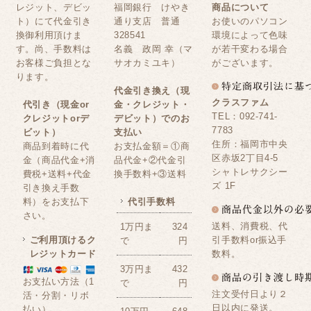
レジット、デビッ
福岡銀行 けやき
商品について
ト）にて代金引き
通り支店 普通
お使いのパソコン
換御利用頂けま
328541
環境によって色味
す。尚、手数料は
名義 政岡 幸（マ
が若干変わる場合
お客様ご負担とな
サオカミユキ）
がございます。
ります。
代金引き換え（現
クラスファム
代引き（現金or
金・クレジット・
TEL：092-741-
クレジットorデ
デビット）でのお
7783
ビット）
支払い
住所：福岡市中央
商品到着時に代
お支払金額＝①商
区赤坂2丁目4-5
金（商品代金+消
品代金+②代金引
シャトレサクシー
費税+送料+代金
換手数料+③送料
ズ 1F
引き換え手数
料）をお支払下
代引手数料
さい。
送料、消費税、代
1万円ま
324
ご利用頂けるク
引手数料or振込手
で
円
レジットカード
数料。
3万円ま
432
お支払い方法（1
で
円
注文受付日より２
活・分割・リボ
日以内に発送。
払い）