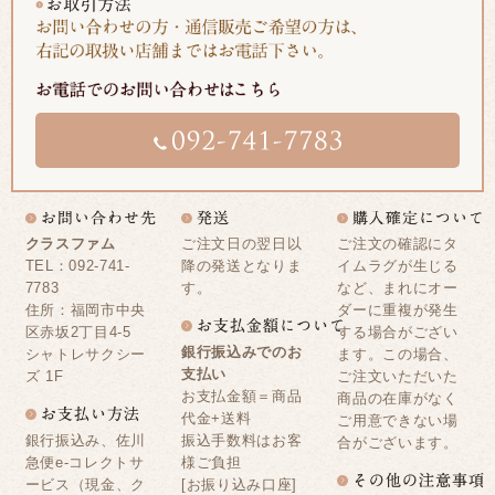
クラスファム
ご注文日の翌日以
ご注文の確認にタ
TEL：092-741-
降の発送となりま
イムラグが生じる
7783
す。
など、まれにオー
住所：福岡市中央
ダーに重複が発生
区赤坂2丁目4-5
する場合がござい
銀行振込みでのお
シャトレサクシー
ます。この場合、
支払い
ズ 1F
ご注文いただいた
お支払金額＝商品
商品の在庫がなく
代金+送料
ご用意できない場
銀行振込み、佐川
振込手数料はお客
合がございます。
急便e-コレクトサ
様ご負担
ービス（現金、ク
[お振り込み口座]