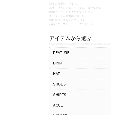
記事の検索ができます。
品番・ブランド名・アイテム・日付などの
検索キーワードを入力してください。
キーワードが複数ある場合は、
間にスペースを入れてください。
( 例)「デュアルビュー ワンピース」
アイテムから選ぶ
FEATURE
DINN
HAT
SHOES
SHIRTS
ACCE