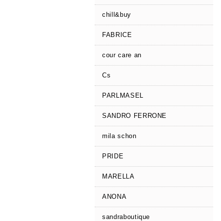
chill&buy
FABRICE
cour care an
Cs
PARLMASEL
SANDRO FERRONE
mila schon
PRIDE
MARELLA
ANONA
sandraboutique