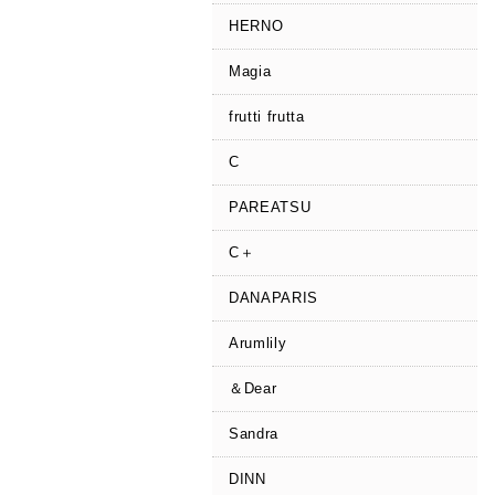
HERNO
Magia
frutti frutta
C
PAREATSU
C＋
DANAPARIS
Arumlily
＆Dear
Sandra
DINN