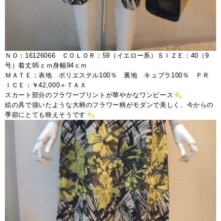
ＮＯ：16126066 ＣＯＬＯＲ：59（イエロー系）ＳＩＺＥ：40（9
号）着丈95ｃｍ身幅94ｃｍ
ＭＡＴＥ：表地 ポリエステル100％ 裏地 キュプラ100％ ＰＲ
ＩＣＥ：￥42,000＋ＴＡＸ
スカート部分のフラワープリントが華やかなワンピース
絵の具で描いたような大柄のフラワー柄がモダンで美しく、今からの
季節にとても映えそうです