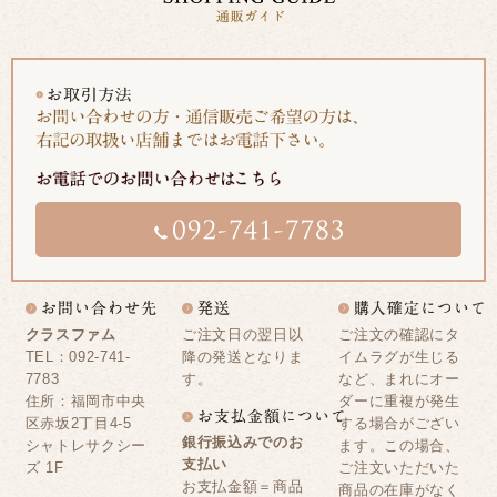
クラスファム
ご注文日の翌日以
ご注文の確認にタ
TEL：092-741-
降の発送となりま
イムラグが生じる
7783
す。
など、まれにオー
住所：福岡市中央
ダーに重複が発生
区赤坂2丁目4-5
する場合がござい
銀行振込みでのお
シャトレサクシー
ます。この場合、
支払い
ズ 1F
ご注文いただいた
お支払金額＝商品
商品の在庫がなく