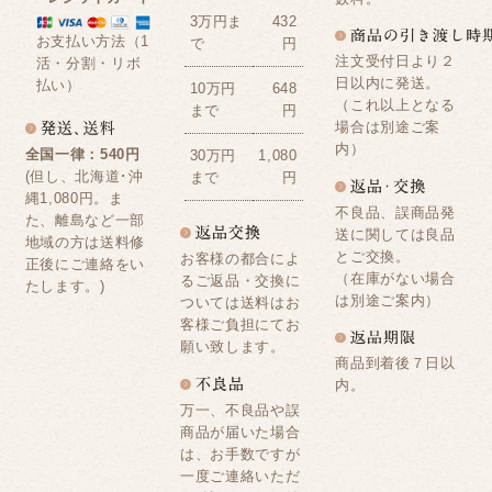
3万円ま
432
お支払い方法（1
で
円
注文受付日より２
活・分割・リボ
日以内に発送。
払い）
10万円
648
（これ以上となる
まで
円
場合は別途ご案
内）
全国一律：540円
30万円
1,080
(但し、北海道･沖
まで
円
縄1,080円。ま
不良品、誤商品発
た、離島など一部
送に関しては良品
地域の方は送料修
とご交換。
お客様の都合によ
正後にご連絡をい
（在庫がない場合
るご返品・交換に
たします。)
は別途ご案内）
ついては送料はお
客様ご負担にてお
願い致します。
商品到着後７日以
内。
万一、不良品や誤
商品が届いた場合
は、お手数ですが
一度ご連絡いただ