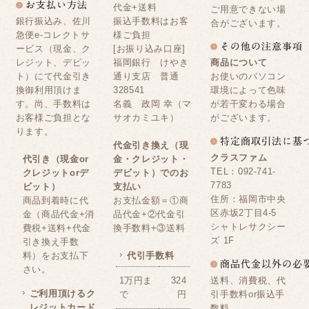
代金+送料
ご用意できない場
銀行振込み、佐川
振込手数料はお客
合がございます。
急便e-コレクトサ
様ご負担
ービス（現金、ク
[お振り込み口座]
レジット、デビッ
福岡銀行 けやき
商品について
ト）にて代金引き
通り支店 普通
お使いのパソコン
換御利用頂けま
328541
環境によって色味
す。尚、手数料は
名義 政岡 幸（マ
が若干変わる場合
お客様ご負担とな
サオカミユキ）
がございます。
ります。
代金引き換え（現
クラスファム
代引き（現金or
金・クレジット・
TEL：092-741-
クレジットorデ
デビット）でのお
7783
ビット）
支払い
住所：福岡市中央
商品到着時に代
お支払金額＝①商
区赤坂2丁目4-5
金（商品代金+消
品代金+②代金引
シャトレサクシー
費税+送料+代金
換手数料+③送料
ズ 1F
引き換え手数
料）をお支払下
代引手数料
さい。
送料、消費税、代
1万円ま
324
ご利用頂けるク
引手数料or振込手
で
円
レジットカード
数料。