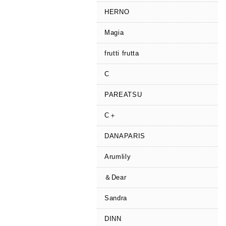
HERNO
Magia
frutti frutta
C
PAREATSU
C＋
DANAPARIS
Arumlily
＆Dear
Sandra
DINN