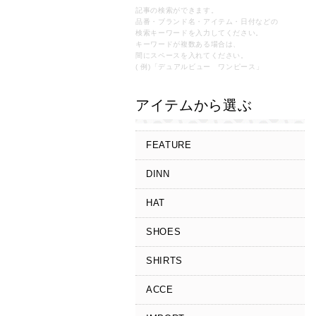
記事の検索ができます。
品番・ブランド名・アイテム・日付などの
検索キーワードを入力してください。
キーワードが複数ある場合は、
間にスペースを入れてください。
( 例)「デュアルビュー ワンピース」
アイテムから選ぶ
FEATURE
DINN
HAT
SHOES
SHIRTS
ACCE