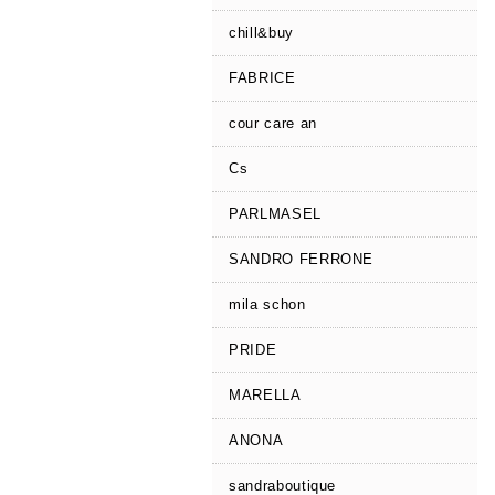
chill&buy
FABRICE
cour care an
Cs
PARLMASEL
SANDRO FERRONE
mila schon
PRIDE
MARELLA
ANONA
sandraboutique