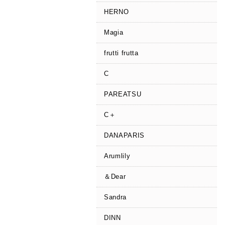
HERNO
Magia
frutti frutta
C
PAREATSU
C＋
DANAPARIS
Arumlily
＆Dear
Sandra
DINN