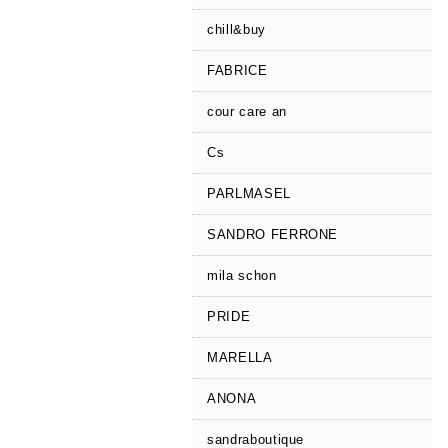
chill&buy
FABRICE
cour care an
Cs
PARLMASEL
SANDRO FERRONE
mila schon
PRIDE
MARELLA
ANONA
sandraboutique