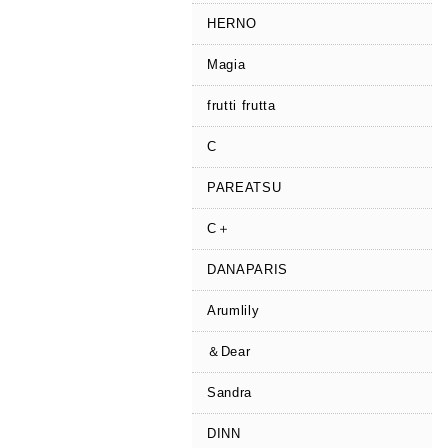
HERNO
Magia
frutti frutta
C
PAREATSU
C＋
DANAPARIS
Arumlily
＆Dear
Sandra
DINN