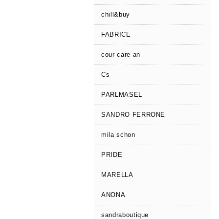
chill&buy
FABRICE
cour care an
Cs
PARLMASEL
SANDRO FERRONE
mila schon
PRIDE
MARELLA
ANONA
sandraboutique