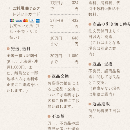
送料、消費税、代
1万円ま
324
ご利用頂けるク
引手数料or振込手
で
円
レジットカード
数料。
3万円ま
432
お支払い方法（1
で
円
注文受付日より２
活・分割・リボ
日以内に発送。
払い）
10万円
648
（これ以上となる
まで
円
場合は別途ご案
内）
全国一律：540円
30万円
1,080
(但し、北海道･沖
まで
円
縄1,080円。ま
不良品、誤商品発
た、離島など一部
送に関しては良品
地域の方は送料修
とご交換。
お客様の都合によ
正後にご連絡をい
（在庫がない場合
るご返品・交換に
たします。)
は別途ご案内）
ついては送料はお
客様ご負担にてお
願い致します。
商品到着後７日以
内。
万一、不良品や誤
商品が届いた場合