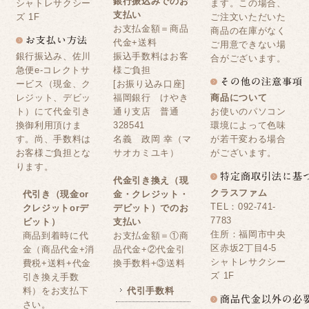
銀行振込みでのお
シャトレサクシー
ます。この場合、
支払い
ズ 1F
ご注文いただいた
お支払金額＝商品
商品の在庫がなく
代金+送料
ご用意できない場
銀行振込み、佐川
振込手数料はお客
合がございます。
急便e-コレクトサ
様ご負担
ービス（現金、ク
[お振り込み口座]
レジット、デビッ
福岡銀行 けやき
商品について
ト）にて代金引き
通り支店 普通
お使いのパソコン
換御利用頂けま
328541
環境によって色味
す。尚、手数料は
名義 政岡 幸（マ
が若干変わる場合
お客様ご負担とな
サオカミユキ）
がございます。
ります。
代金引き換え（現
クラスファム
代引き（現金or
金・クレジット・
TEL：092-741-
クレジットorデ
デビット）でのお
7783
ビット）
支払い
住所：福岡市中央
商品到着時に代
お支払金額＝①商
区赤坂2丁目4-5
金（商品代金+消
品代金+②代金引
シャトレサクシー
費税+送料+代金
換手数料+③送料
ズ 1F
引き換え手数
料）をお支払下
代引手数料
さい。