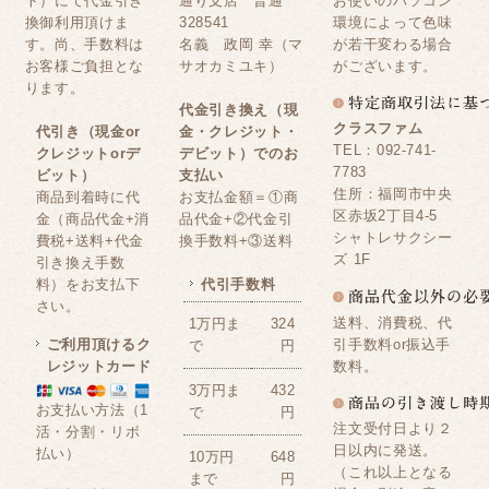
ト）にて代金引き
通り支店 普通
お使いのパソコン
換御利用頂けま
328541
環境によって色味
す。尚、手数料は
名義 政岡 幸（マ
が若干変わる場合
お客様ご負担とな
サオカミユキ）
がございます。
ります。
代金引き換え（現
クラスファム
代引き（現金or
金・クレジット・
TEL：092-741-
クレジットorデ
デビット）でのお
7783
ビット）
支払い
住所：福岡市中央
商品到着時に代
お支払金額＝①商
区赤坂2丁目4-5
金（商品代金+消
品代金+②代金引
シャトレサクシー
費税+送料+代金
換手数料+③送料
ズ 1F
引き換え手数
料）をお支払下
代引手数料
さい。
送料、消費税、代
1万円ま
324
ご利用頂けるク
引手数料or振込手
で
円
レジットカード
数料。
3万円ま
432
お支払い方法（1
で
円
注文受付日より２
活・分割・リボ
日以内に発送。
払い）
10万円
648
（これ以上となる
まで
円