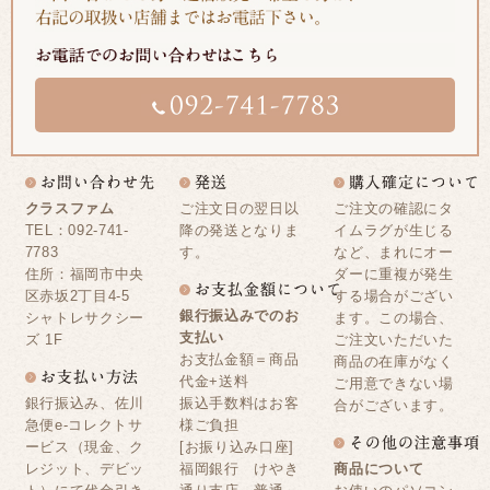
クラスファム
ご注文日の翌日以
ご注文の確認にタ
TEL：092-741-
降の発送となりま
イムラグが生じる
7783
す。
など、まれにオー
住所：福岡市中央
ダーに重複が発生
区赤坂2丁目4-5
する場合がござい
銀行振込みでのお
シャトレサクシー
ます。この場合、
支払い
ズ 1F
ご注文いただいた
お支払金額＝商品
商品の在庫がなく
代金+送料
ご用意できない場
銀行振込み、佐川
振込手数料はお客
合がございます。
急便e-コレクトサ
様ご負担
ービス（現金、ク
[お振り込み口座]
レジット、デビッ
福岡銀行 けやき
商品について