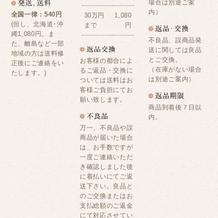
場合は別途ご案
内）
全国一律：540円
30万円
1,080
(但し、北海道･沖
まで
円
縄1,080円。ま
不良品、誤商品発
た、離島など一部
送に関しては良品
地域の方は送料修
とご交換。
お客様の都合によ
正後にご連絡をい
（在庫がない場合
るご返品・交換に
たします。)
は別途ご案内）
ついては送料はお
客様ご負担にてお
願い致します。
商品到着後７日以
内。
万一、不良品や誤
商品が届いた場合
は、お手数ですが
一度ご連絡いただ
き確認しました後
に着払いにてご返
送下さい。良品と
のご交換またはお
支払総額のご返金
にて対応させてい