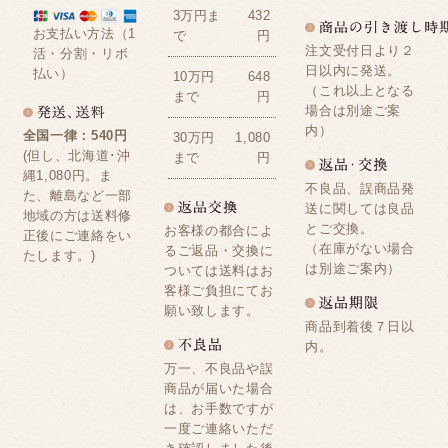
3万円ま
432
お支払い方法（1
で
円
注文受付日より２
活・分割・リボ
日以内に発送。
払い）
10万円
648
（これ以上となる
まで
円
場合は別途ご案
内）
全国一律：540円
30万円
1,080
(但し、北海道･沖
まで
円
縄1,080円。ま
不良品、誤商品発
た、離島など一部
送に関しては良品
地域の方は送料修
とご交換。
お客様の都合によ
正後にご連絡をい
（在庫がない場合
るご返品・交換に
たします。)
は別途ご案内）
ついては送料はお
客様ご負担にてお
願い致します。
商品到着後７日以
内。
万一、不良品や誤
商品が届いた場合
は、お手数ですが
一度ご連絡いただ