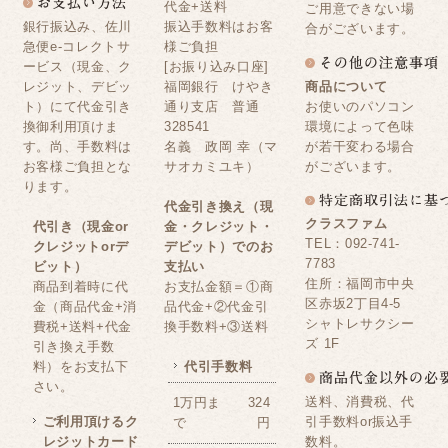
代金+送料
ご用意できない場
銀行振込み、佐川
振込手数料はお客
合がございます。
急便e-コレクトサ
様ご負担
ービス（現金、ク
[お振り込み口座]
レジット、デビッ
福岡銀行 けやき
商品について
ト）にて代金引き
通り支店 普通
お使いのパソコン
換御利用頂けま
328541
環境によって色味
す。尚、手数料は
名義 政岡 幸（マ
が若干変わる場合
お客様ご負担とな
サオカミユキ）
がございます。
ります。
代金引き換え（現
クラスファム
代引き（現金or
金・クレジット・
TEL：092-741-
クレジットorデ
デビット）でのお
7783
ビット）
支払い
住所：福岡市中央
商品到着時に代
お支払金額＝①商
区赤坂2丁目4-5
金（商品代金+消
品代金+②代金引
シャトレサクシー
費税+送料+代金
換手数料+③送料
ズ 1F
引き換え手数
料）をお支払下
代引手数料
さい。
送料、消費税、代
1万円ま
324
ご利用頂けるク
引手数料or振込手
で
円
レジットカード
数料。