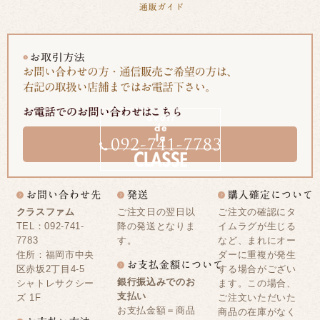
クラスファム
ご注文日の翌日以
ご注文の確認にタ
TEL：092-741-
降の発送となりま
イムラグが生じる
7783
す。
など、まれにオー
住所：福岡市中央
ダーに重複が発生
区赤坂2丁目4-5
する場合がござい
銀行振込みでのお
シャトレサクシー
ます。この場合、
支払い
ズ 1F
ご注文いただいた
お支払金額＝商品
商品の在庫がなく