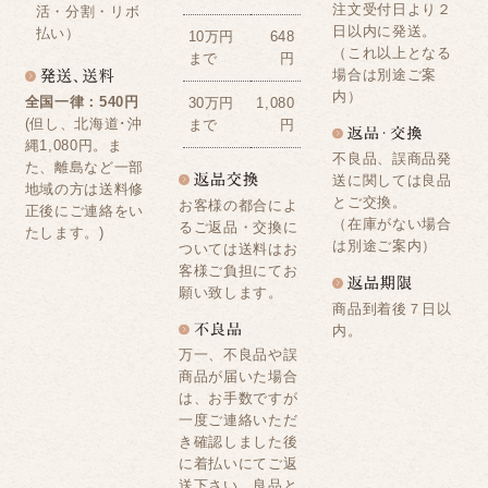
注文受付日より２
活・分割・リボ
日以内に発送。
払い）
10万円
648
（これ以上となる
まで
円
場合は別途ご案
内）
全国一律：540円
30万円
1,080
(但し、北海道･沖
まで
円
縄1,080円。ま
不良品、誤商品発
た、離島など一部
送に関しては良品
地域の方は送料修
とご交換。
お客様の都合によ
正後にご連絡をい
（在庫がない場合
るご返品・交換に
たします。)
は別途ご案内）
ついては送料はお
客様ご負担にてお
願い致します。
商品到着後７日以
内。
万一、不良品や誤
商品が届いた場合
は、お手数ですが
一度ご連絡いただ
き確認しました後
に着払いにてご返
送下さい。良品と