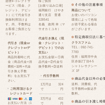
急便e-コレクトサ
様ご負担
ービス（現金、ク
[お振り込み口座]
レジット、デビッ
福岡銀行 けやき
商品について
ト）にて代金引き
通り支店 普通
お使いのパソコン
換御利用頂けま
328541
環境によって色味
す。尚、手数料は
名義 政岡 幸（マ
が若干変わる場合
お客様ご負担とな
サオカミユキ）
がございます。
ります。
代金引き換え（現
クラスファム
代引き（現金or
金・クレジット・
TEL：092-741-
クレジットorデ
デビット）でのお
7783
ビット）
支払い
住所：福岡市中央
商品到着時に代
お支払金額＝①商
区赤坂2丁目4-5
金（商品代金+消
品代金+②代金引
シャトレサクシー
費税+送料+代金
換手数料+③送料
ズ 1F
引き換え手数
料）をお支払下
代引手数料
さい。
送料、消費税、代
1万円ま
324
ご利用頂けるク
引手数料or振込手
で
円
レジットカード
数料。
3万円ま
432
お支払い方法（1
で
円