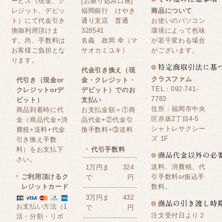
ービス（現金、ク
[お振り込み口座]
レジット、デビッ
福岡銀行 けやき
商品について
ト）にて代金引き
通り支店 普通
お使いのパソコン
換御利用頂けま
328541
環境によって色味
す。尚、手数料は
名義 政岡 幸（マ
が若干変わる場合
お客様ご負担とな
サオカミユキ）
がございます。
ります。
代金引き換え（現
クラスファム
代引き（現金or
金・クレジット・
TEL：092-741-
クレジットorデ
デビット）でのお
7783
ビット）
支払い
住所：福岡市中央
商品到着時に代
お支払金額＝①商
区赤坂2丁目4-5
金（商品代金+消
品代金+②代金引
シャトレサクシー
費税+送料+代金
換手数料+③送料
ズ 1F
引き換え手数
料）をお支払下
代引手数料
さい。
送料、消費税、代
1万円ま
324
ご利用頂けるク
引手数料or振込手
で
円
レジットカード
数料。
3万円ま
432
お支払い方法（1
で
円
注文受付日より２
活・分割・リボ