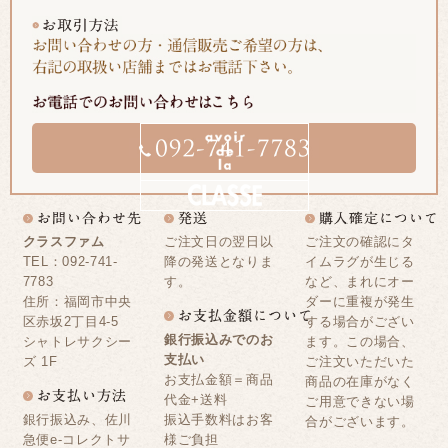
クラスファム
ご注文日の翌日以
ご注文の確認にタ
TEL：092-741-
降の発送となりま
イムラグが生じる
7783
す。
など、まれにオー
住所：福岡市中央
ダーに重複が発生
区赤坂2丁目4-5
する場合がござい
銀行振込みでのお
シャトレサクシー
ます。この場合、
支払い
ズ 1F
ご注文いただいた
お支払金額＝商品
商品の在庫がなく
代金+送料
ご用意できない場
銀行振込み、佐川
振込手数料はお客
合がございます。
急便e-コレクトサ
様ご負担