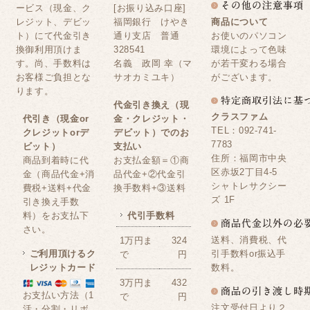
ービス（現金、ク
[お振り込み口座]
レジット、デビッ
福岡銀行 けやき
商品について
ト）にて代金引き
通り支店 普通
お使いのパソコン
換御利用頂けま
328541
環境によって色味
す。尚、手数料は
名義 政岡 幸（マ
が若干変わる場合
お客様ご負担とな
サオカミユキ）
がございます。
ります。
代金引き換え（現
クラスファム
代引き（現金or
金・クレジット・
TEL：092-741-
クレジットorデ
デビット）でのお
7783
ビット）
支払い
住所：福岡市中央
商品到着時に代
お支払金額＝①商
区赤坂2丁目4-5
金（商品代金+消
品代金+②代金引
シャトレサクシー
費税+送料+代金
換手数料+③送料
ズ 1F
引き換え手数
料）をお支払下
代引手数料
さい。
送料、消費税、代
1万円ま
324
ご利用頂けるク
引手数料or振込手
で
円
レジットカード
数料。
3万円ま
432
お支払い方法（1
で
円
注文受付日より２
活・分割・リボ