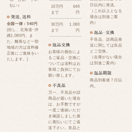
日以内に発送。
払い）
10万円
648
（これ以上となる
まで
円
場合は別途ご案
内）
全国一律：540円
30万円
1,080
(但し、北海道･沖
まで
円
縄1,080円。ま
不良品、誤商品発
た、離島など一部
送に関しては良品
地域の方は送料修
とご交換。
お客様の都合によ
正後にご連絡をい
（在庫がない場合
るご返品・交換に
たします。)
は別途ご案内）
ついては送料はお
客様ご負担にてお
願い致します。
商品到着後７日以
内。
万一、不良品や誤
商品が届いた場合
は、お手数ですが
一度ご連絡いただ
き確認しました後
に着払いにてご返
送下さい。良品と