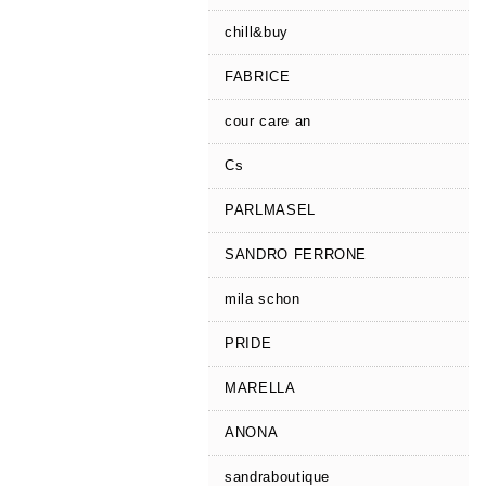
chill&buy
FABRICE
cour care an
Cs
PARLMASEL
SANDRO FERRONE
mila schon
PRIDE
MARELLA
ANONA
sandraboutique