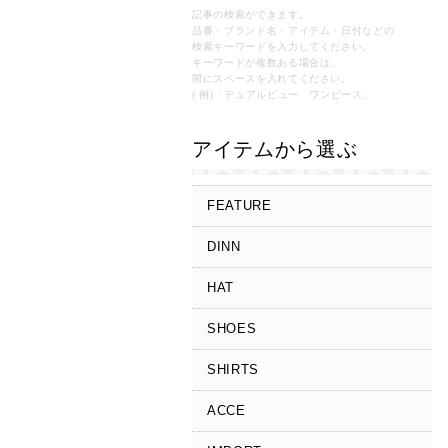
記事の検索ができます。
品番・ブランド名・アイテム・日付などの
検索キーワードを入力してください。
キーワードが複数ある場合は、
間にスペースを入れてください。
( 例)「デュアルビュー ワンピース」
アイテムから選ぶ
FEATURE
DINN
HAT
SHOES
SHIRTS
ACCE