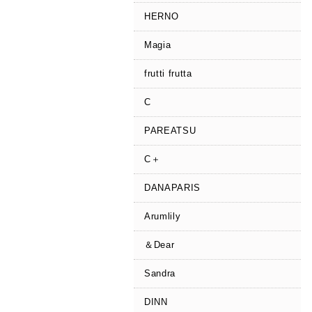
HERNO
Magia
frutti frutta
C
PAREATSU
C＋
DANAPARIS
Arumlily
＆Dear
Sandra
DINN