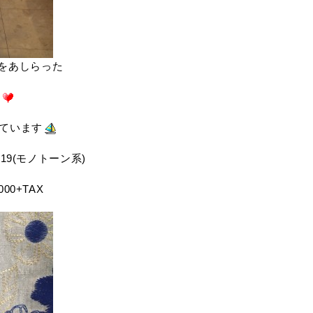
をあしらった
た
せています
),19(モノトーン系)
000+TAX